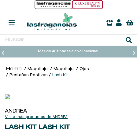
Buscar...
TÉRMINOS MÁS BUSCADOS
Más de 40 tiendas a nivel nacional.
1
.
heathcote
Maquillaje
Maquillaje
Ojos
2
.
sol ipanema
Pestañas Postizas
Lash Kit
3
.
cleanance
4
.
giftset
5
.
woods of windsor
ANDREA
6
.
ysl
ANDREA
7
.
kool beauty serum
LASH KIT
LASH KIT
8
.
retrinal