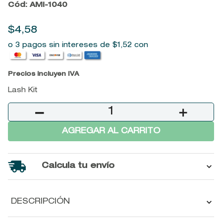
Cód
:
AMI-1040
9
.
baylis
$
4
,
58
10
.
john frieda
o 3 pagos sin intereses de
$
1
,
52
con
Precios incluyen IVA
Lash Kit
－
＋
AGREGAR AL CARRITO
Calcula tu envío
DESCRIPCIÓN