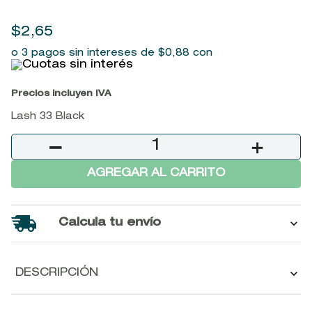
9
.
baylis
$
2
,
65
10
.
john frieda
o 3 pagos sin intereses de
$
0
,
88
con
Precios incluyen IVA
Lash 33 Black
－
＋
AGREGAR AL CARRITO
Calcula tu envío
DESCRIPCIÓN