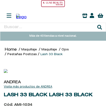
Buscar...
TÉRMINOS MÁS BUSCADOS
Más de 40 tiendas a nivel nacional.
1
.
heathcote
Maquillaje
Maquillaje
Ojos
2
.
sol ipanema
Pestañas Postizas
Lash 33 Black
3
.
cleanance
4
.
giftset
5
.
ysl
ANDREA
6
.
woods of windsor
ANDREA
7
.
kool beauty serum
LASH 33 BLACK
LASH 33 BLACK
8
.
retrinal
Cód
:
AMI-1034