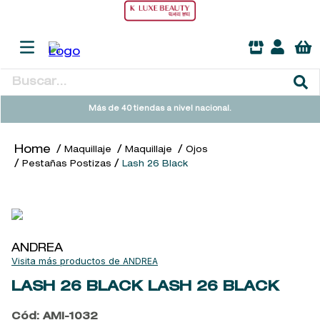
Buscar...
TÉRMINOS MÁS BUSCADOS
Más de 40 tiendas a nivel nacional.
1
.
heathcote
Maquillaje
Maquillaje
Ojos
2
.
sol ipanema
Pestañas Postizas
Lash 26 Black
3
.
cleanance
4
.
giftset
5
.
flowerbomb
ANDREA
6
.
woods of windsor
ANDREA
7
.
kool beauty serum
LASH 26 BLACK
LASH 26 BLACK
8
.
ysl
Cód
:
AMI-1032