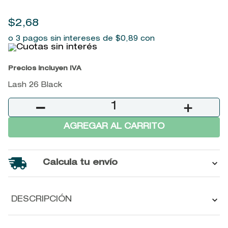
9
.
baylis
$
2
,
68
10
.
john frieda
o 3 pagos sin intereses de
$
0
,
89
con
Precios incluyen IVA
Lash 26 Black
－
＋
AGREGAR AL CARRITO
Calcula tu envío
DESCRIPCIÓN