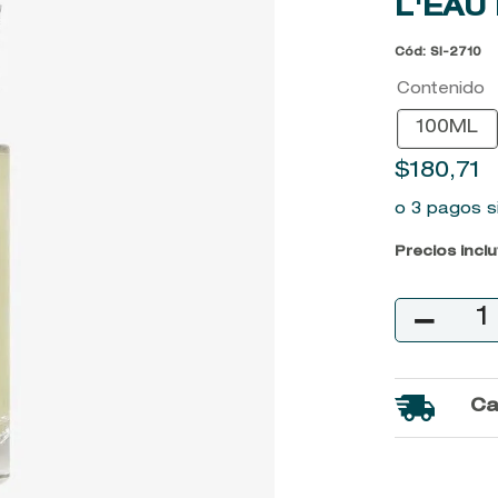
L'EAU 
9
.
kool beauty serum
Cód
:
SI-2710
10
.
john frieda
Contenido
100ML
$
180
,
71
o 3 pagos s
Precios incl
－
Ca