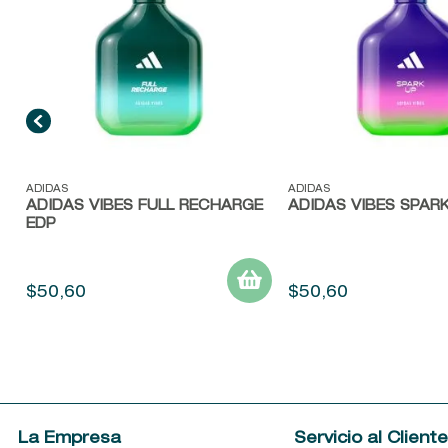
Vista rápida
Vista rápida
ADIDAS
ADIDAS
ADIDAS VIBES FULL RECHARGE
ADIDAS VIBES SPAR
EDP
$
50
,
60
$
50
,
60
La Empresa
Servicio al Client