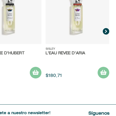
ida
Vista rápida
SISLEY
ÉE D'HUBERT
L'EAU RÊVÉE D'ARIA
$
180
,
71
ete a nuestro newsletter!
Síguenos