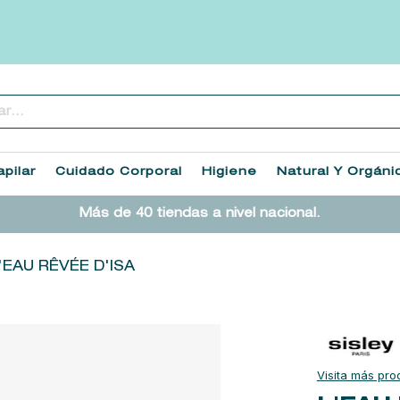
..
TÉRMINOS MÁS BUSCADOS
1
.
heathcote
pilar
Cuidado Corporal
Higiene
Natural Y Orgáni
2
.
cleanance
Más de 40 tiendas a nivel nacional.
3
.
sol ipanema
4
.
giftset
'EAU RÊVÉE D'ISA
5
.
ysl
6
.
retrinal
7
.
woods of windsor
8
.
baylis