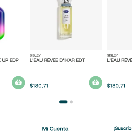
Vista rápida
Vista ráp
SISLEY
SISLEY
K UP EDP
L'EAU RÊVÉE D'IKAR EDT
L'EAU RÊV
$
180
,
71
$
180
,
71
¡Suscríb
e
Mi Cuenta