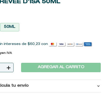
RÊVÉE D'ISA
50ML
50ML
in intereses de
$
60
,
23
con
uyen IVA
＋
AGREGAR AL CARRITO
lcula tu envío