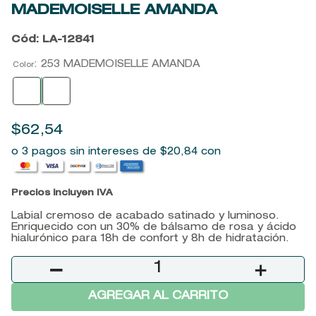
MADEMOISELLE AMANDA
9
.
baylis
10
.
john frieda
Cód
:
LA-12841
:
253 MADEMOISELLE AMANDA
Color
$
62
,
54
o 3 pagos sin intereses de
$
20
,
84
con
Precios incluyen IVA
Labial cremoso de acabado satinado y luminoso.
Enriquecido con un 30% de bálsamo de rosa y ácido
hialurónico para 18h de confort y 8h de hidratación.
－
＋
AGREGAR AL CARRITO