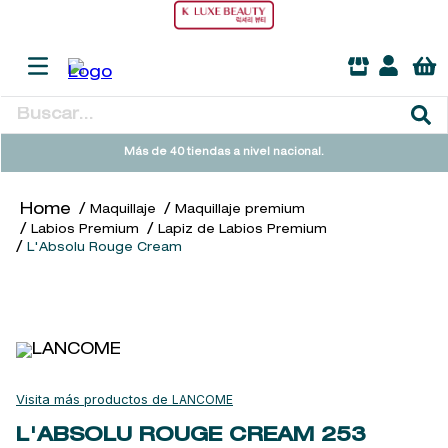
Buscar...
TÉRMINOS MÁS BUSCADOS
Más de 40 tiendas a nivel nacional.
1
.
heathcote
Maquillaje
Maquillaje premium
2
.
sol ipanema
Labios Premium
Lapiz de Labios Premium
L'Absolu Rouge Cream
3
.
cleanance
4
.
giftset
5
.
woods of windsor
6
.
ysl
7
.
kool beauty serum
LANCOME
8
.
retrinal
L'ABSOLU ROUGE CREAM
253