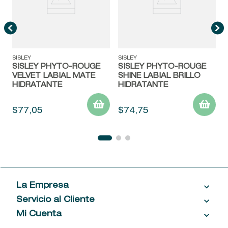
SISLEY
SISLEY
SISLEY PHYTO-ROUGE
SISLEY PHYTO-ROUGE
VELVET LABIAL MATE
SHINE LABIAL BRILLO
HIDRATANTE
HIDRATANTE
$
77
,
05
$
74
,
75
La Empresa
Servicio al Cliente
Acerca de las Fragancias
Ventas al por mayor
Mi Cuenta
Contáctanos
Política de privacidad
Centro de ayuda