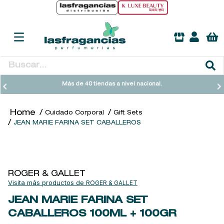
Buscar...
TÉRMINOS MÁS BUSCADOS
Más de 40 tiendas a nivel nacional.
1
.
heathcote
Cuidado Corporal
Gift Sets
2
.
sol ipanema
JEAN MARIE FARINA SET CABALLEROS
3
.
cleanance
4
.
giftset
5
.
flowerbomb
ROGER & GALLET
ROGER & GALLET
6
.
woods of windsor
JEAN MARIE FARINA SET
7
.
kool beauty serum
CABALLEROS
100ML + 100GR
8
.
ysl