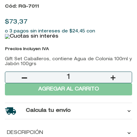
Cód
:
RG-7011
9
.
baylis
10
.
john frieda
$
73
,
37
o 3 pagos sin intereses de
$
24
,
45
con
Precios incluyen IVA
Gift Set Caballeros, contiene Agua de Colonia 100ml y
Jabón 100grs
－
＋
AGREGAR AL CARRITO
Calcula tu envío
DESCRIPCIÓN