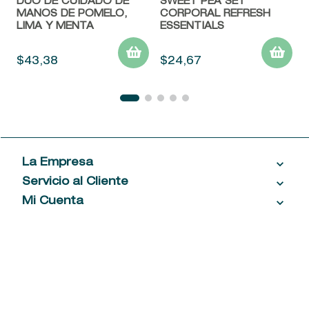
DÚO DE CUIDADO DE
SWEET PEA SET
MANOS DE POMELO,
CORPORAL REFRESH
LIMA Y MENTA
ESSENTIALS
$
43
,
38
$
24
,
67
La Empresa
Servicio al Cliente
Acerca de las Fragancias
Ventas al por mayor
Mi Cuenta
Contáctanos
Política de privacidad
Centro de ayuda
Mis compras
¡Suscribite a nuestro newsletter!
Política de entrega
Términos y condiciones
Mis datos personales
Tiendas
Comprobantes electrónicos