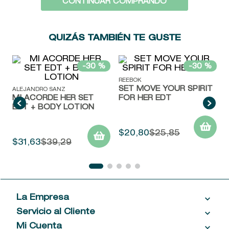
CONTINUAR COMPRANDO
9
.
baylis
10
.
john frieda
QUIZÁS TAMBIÉN TE GUSTE
ALEJANDRO SANZ
REEBOK
MI ACORDE HER SET
SET MOVE YOUR SPIRIT
EDT + BODY LOTION
FOR HER EDT
$
31
,
63
$
39
,
29
$
20
,
80
$
25
,
85