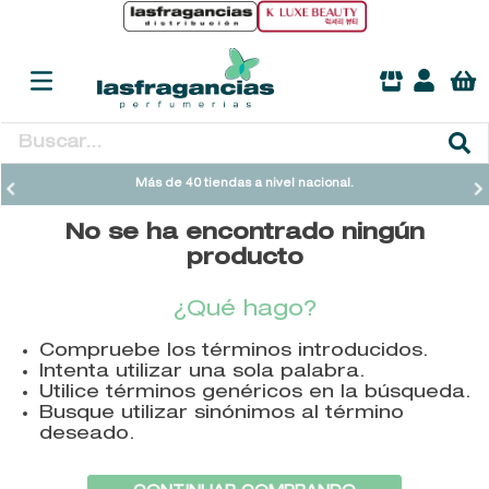
Buscar...
TÉRMINOS MÁS BUSCADOS
Más de 40 tiendas a nivel nacional.
1
.
heathcote
No se ha encontrado ningún
2
.
sol ipanema
producto
3
.
cleanance
¿Qué hago?
4
.
giftset
Compruebe los términos introducidos.
5
.
woods of windsor
Intenta utilizar una sola palabra.
6
.
ysl
Utilice términos genéricos en la búsqueda.
Busque utilizar sinónimos al término
7
.
kool beauty serum
deseado.
8
.
retrinal