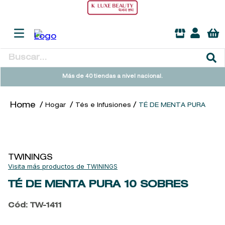
Buscar...
TÉRMINOS MÁS BUSCADOS
Más de 40 tiendas a nivel nacional.
1
.
heathcote
Hogar
Tés e Infusiones
TÉ DE MENTA PURA
2
.
sol ipanema
3
.
cleanance
4
.
giftset
TWININGS
5
.
flowerbomb
TWININGS
6
.
woods of windsor
TÉ DE MENTA PURA
10 SOBRES
7
.
kool beauty serum
Cód
:
TW-1411
8
.
ysl