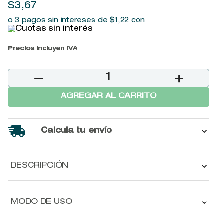
$
3
,
67
9
.
baylis
o 3 pagos sin intereses de
$
1
,
22
con
10
.
john frieda
Precios incluyen IVA
－
＋
AGREGAR AL CARRITO
Calcula tu envío
DESCRIPCIÓN
MODO DE USO