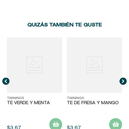
QUIZÁS TAMBIÉN TE GUSTE
T
TWININGS
TWININGS
TÉ VERDE Y MENTA
TÉ DE FRESA Y MANGO
$
3
,
67
$
3
,
67