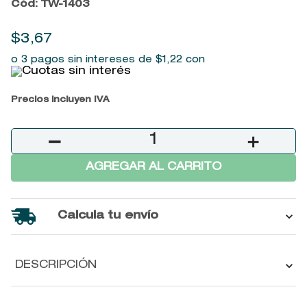
Cód
:
TW-1403
9
.
baylis
10
.
john frieda
$
3
,
67
o 3 pagos sin intereses de
$
1
,
22
con
Precios incluyen IVA
－
＋
AGREGAR AL CARRITO
Calcula tu envío
DESCRIPCIÓN