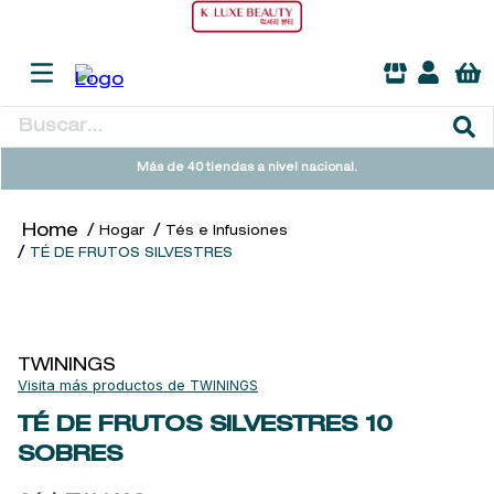
Buscar...
TÉRMINOS MÁS BUSCADOS
Más de 40 tiendas a nivel nacional.
1
.
heathcote
Hogar
Tés e Infusiones
2
.
sol ipanema
TÉ DE FRUTOS SILVESTRES
3
.
cleanance
4
.
giftset
5
.
woods of windsor
TWININGS
TWININGS
6
.
ysl
TÉ DE FRUTOS SILVESTRES
10
7
.
kool beauty serum
SOBRES
8
.
retrinal