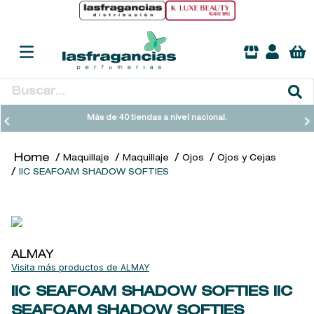
Buscar...
TÉRMINOS MÁS BUSCADOS
Más de 40 tiendas a nivel nacional.
1
.
heathcote
Maquillaje
Maquillaje
Ojos
Ojos y Cejas
2
.
sol ipanema
IIC SEAFOAM SHADOW SOFTIES
3
.
cleanance
4
.
giftset
5
.
woods of windsor
ALMAY
6
.
ysl
ALMAY
7
.
kool beauty serum
IIC SEAFOAM SHADOW SOFTIES
IIC
SEAFOAM SHADOW SOFTIES
8
.
retrinal