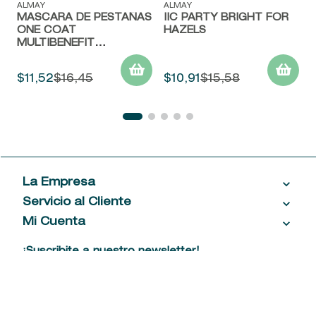
ALMAY
ALMAY
MASCARA DE PESTAÑAS
IIC PARTY BRIGHT FOR
ONE COAT
HAZELS
MULTIBENEFIT
WATERPROOF
$
11
,
52
$
16
,
45
$
10
,
91
$
15
,
58
La Empresa
Servicio al Cliente
Acerca de las Fragancias
Ventas al por mayor
Mi Cuenta
Contáctanos
Política de privacidad
Centro de ayuda
Mis compras
¡Suscribite a nuestro newsletter!
Política de entrega
Términos y condiciones
Mis datos personales
Tiendas
Comprobantes electrónicos