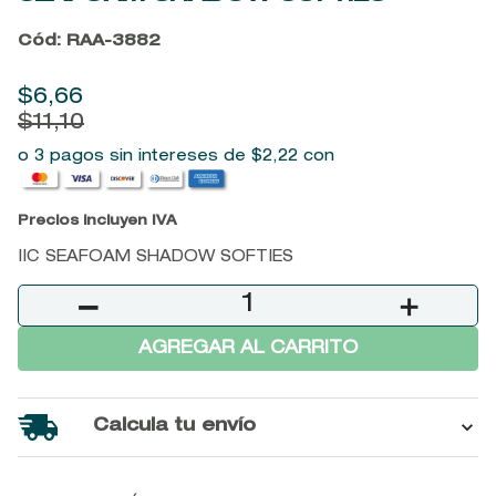
9
.
baylis
Cód
:
RAA-3882
10
.
john frieda
$
6
,
66
$
11
,
10
o 3 pagos sin intereses de
$
2
,
22
con
Precios incluyen IVA
IIC SEAFOAM SHADOW SOFTIES
－
＋
AGREGAR AL CARRITO
Calcula tu envío