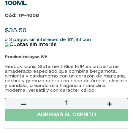
100ML
9
.
baylis
Cód
:
TP-4008
10
.
john frieda
$
35
,
50
o 3 pagos sin intereses de
$
11
,
83
con
Precios incluyen IVA
Reebok Iconic Statement Blue EDP es un perfume
amaderado especiado que combina bergamota,
pimienta y cardamomo con un corazón de manzana,
pachulí y gamuza sobre una base de ámbar, almizcle
y sándalo, creando una fragancia masculina
moderna, versátil y con carácter cálido.
－
＋
AGREGAR AL CARRITO