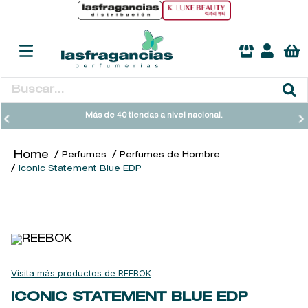
Buscar...
TÉRMINOS MÁS BUSCADOS
Más de 40 tiendas a nivel nacional.
1
.
heathcote
Perfumes
Perfumes de Hombre
2
.
sol ipanema
Iconic Statement Blue EDP
3
.
cleanance
4
.
giftset
5
.
woods of windsor
6
.
ysl
REEBOK
7
.
kool beauty serum
ICONIC STATEMENT BLUE EDP
8
.
retrinal