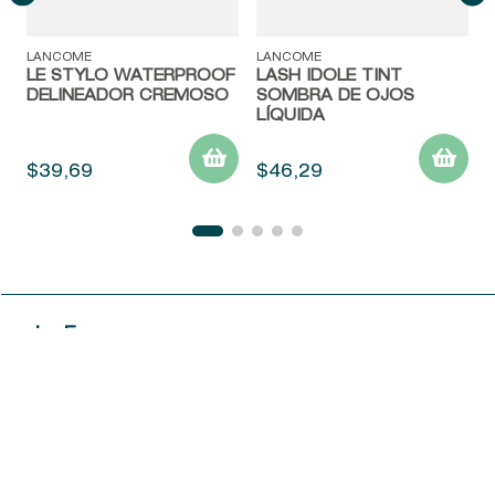
LANCOME
LANCOME
LE STYLO WATERPROOF
LASH IDOLE TINT
DELINEADOR CREMOSO
SOMBRA DE OJOS
LÍQUIDA
$
39
,
69
$
46
,
29
La Empresa
Servicio al Cliente
Acerca de las Fragancias
Ventas al por mayor
Mi Cuenta
Contáctanos
Política de privacidad
Centro de ayuda
Mis compras
¡Suscribite a nuestro newsletter!
Política de entrega
Términos y condiciones
Mis datos personales
Tiendas
Comprobantes electrónicos