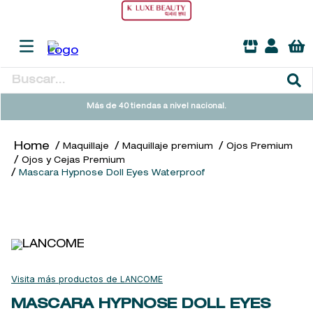
Buscar...
TÉRMINOS MÁS BUSCADOS
Más de 40 tiendas a nivel nacional.
1
.
heathcote
Maquillaje
Maquillaje premium
Ojos Premium
2
.
sol ipanema
Ojos y Cejas Premium
Mascara Hypnose Doll Eyes Waterproof
3
.
cleanance
4
.
giftset
5
.
ysl
6
.
woods of windsor
7
.
kool beauty serum
LANCOME
8
.
retrinal
MASCARA HYPNOSE DOLL EYES