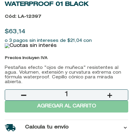
WATERPROOF
01 BLACK
9
.
baylis
10
.
john frieda
Cód
:
LA-12397
$
63
,
14
o 3 pagos sin intereses de
$
21
,
04
con
Precios incluyen IVA
Pestañas efecto "ojos de muñeca" resistentes al
agua. Volumen, extensión y curvatura extrema con
fórmula waterproof. Cepillo cónico para mirada
abierta.
－
＋
AGREGAR AL CARRITO
Calcula tu envío