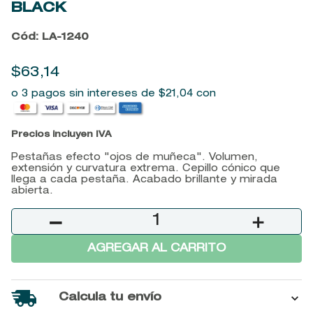
BLACK
9
.
baylis
Cód
:
LA-1240
10
.
john frieda
$
63
,
14
o 3 pagos sin intereses de
$
21
,
04
con
Precios incluyen IVA
Pestañas efecto "ojos de muñeca". Volumen,
extensión y curvatura extrema. Cepillo cónico que
llega a cada pestaña. Acabado brillante y mirada
abierta.
－
＋
AGREGAR AL CARRITO
Calcula tu envío