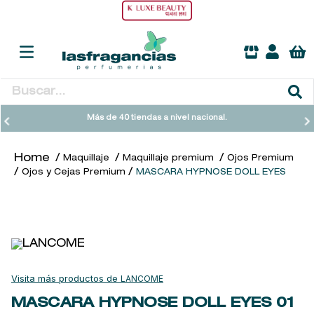
Buscar...
TÉRMINOS MÁS BUSCADOS
Más de 40 tiendas a nivel nacional.
1
.
heathcote
Maquillaje
Maquillaje premium
Ojos Premium
2
.
sol ipanema
Ojos y Cejas Premium
MASCARA HYPNOSE DOLL EYES
3
.
cleanance
4
.
giftset
5
.
woods of windsor
6
.
ysl
LANCOME
7
.
kool beauty serum
MASCARA HYPNOSE DOLL EYES
01
8
.
retrinal