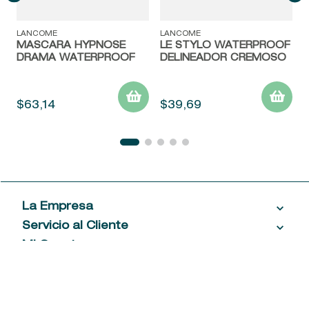
LANCOME
LANCOME
MASCARA HYPNOSE
LE STYLO WATERPROOF
DRAMA WATERPROOF
DELINEADOR CREMOSO
$
63
,
14
$
39
,
69
La Empresa
Servicio al Cliente
Acerca de las Fragancias
Ventas al por mayor
Mi Cuenta
Contáctanos
Política de privacidad
Centro de ayuda
Mis compras
¡Suscribite a nuestro newsletter!
Política de entrega
Términos y condiciones
Mis datos personales
Tiendas
Comprobantes electrónicos