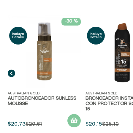
-
30 %
Vista rápida
Vista rápida
AUSTRALIAN GOLD
AUSTRALIAN GOLD
AUTOBRONCEADOR SUNLESS
BRONCEADOR INST
MOUSSE
CON PROTECTOR S
15
$
20
,
73
$
29
,
61
$
20
,
15
$
25
,
19