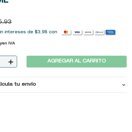
ML
5
,
93
in intereses de
$
3
,
98
con
uyen IVA
＋
AGREGAR AL CARRITO
lcula tu envío