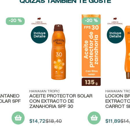
QUIZÁS TAMBIÉN TE GUSTE
-
20 %
-
20 %
Vista rápida
Vista ráp
HAWAIIAN TROPIC
HAWAIIAN TRO
ANTÁNEO
ACEITE PROTECTOR SOLAR
LOCIÓN B
OLAR SPF
CON EXTRACTO DE
EXTRACTO
ZANAHORIA SPF 30
CARROT SP
$
14
,
72
$
18
,
40
$
11
,
89
$
14