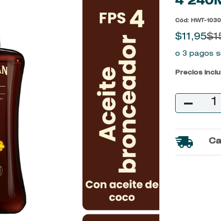
4
240
9
.
john frieda
Cód
:
HWT-1030
10
.
baylis
$
11
,
95
$
1
o 3 pagos s
Precios incl
－
Ca