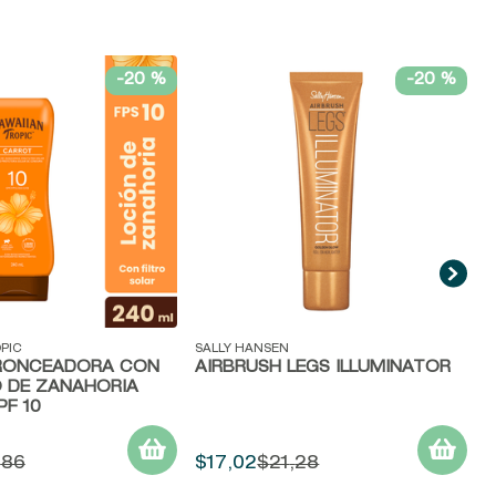
-
20 %
-
20 %
V
S
M
H
ida
Vista rápida
PIC
SALLY HANSEN
RONCEADORA CON
AIRBRUSH LEGS ILLUMINATOR
 DE ZANAHORIA
F 10
,
86
$
17
,
02
$
21
,
28