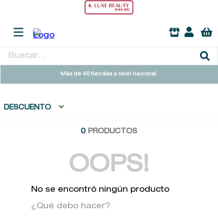
Buscar...
TÉRMINOS MÁS BUSCADOS
Más de 40 tiendas a nivel nacional.
1
.
heathcote
2
.
sol ipanema
DESCUENTO
3
.
cleanance
0
PRODUCTOS
4
.
giftset
5
.
flowerbomb
OOPS!
6
.
woods of windsor
No se encontró ningún producto
7
.
kool beauty serum
¿Qué debo hacer?
8
.
ysl