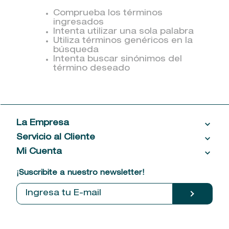
9
.
baylis
Comprueba los términos
ingresados
10
.
john frieda
Intenta utilizar una sola palabra
Utiliza términos genéricos en la
búsqueda
Intenta buscar sinónimos del
término deseado
La Empresa
Servicio al Cliente
Acerca de las Fragancias
Ventas al por mayor
Mi Cuenta
Contáctanos
Política de privacidad
Centro de ayuda
Mis compras
¡Suscribite a nuestro newsletter!
Política de entrega
Términos y condiciones
Mis datos personales
Tiendas
Comprobantes electrónicos