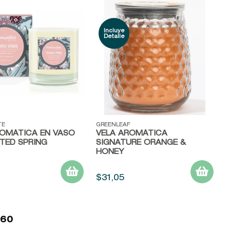
ápida
Vista rápida
TE
GREENLEAF
ROMÁTICA EN VASO
VELA AROMÁTICA
TED SPRING
SIGNATURE ORANGE &
HONEY
$
31
,
05
 60