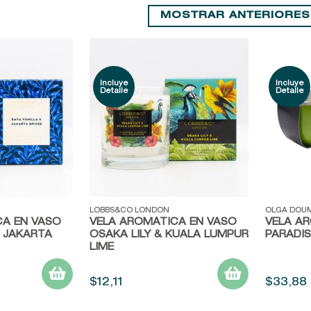
MOSTRAR ANTERIORES
9
.
baylis
10
.
john frieda
Vista rápida
Vista r
LOBBS&CO LONDON
OLGA DOU
CA EN VASO
VELA AROMÁTICA EN VASO
VELA A
& JAKARTA
OSAKA LILY & KUALA LUMPUR
PARADI
LIME
$
12
,
11
$
33
,
88