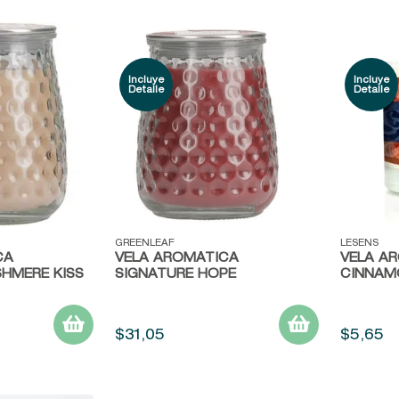
Vista rápida
Vista r
GREENLEAF
LESENS
CA
VELA AROMÁTICA
VELA A
HMERE KISS
SIGNATURE HOPE
CINNAM
$
31
,
05
$
5
,
65