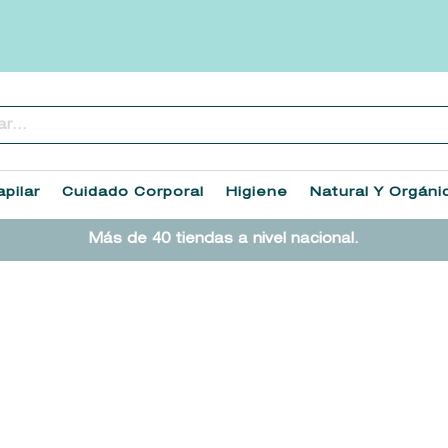
..
TÉRMINOS MÁS BUSCADOS
1
.
heathcote
pilar
Cuidado Corporal
Higiene
Natural Y Orgáni
2
.
sol ipanema
Más de 40 tiendas a nivel nacional.
3
.
cleanance
4
.
giftset
5
.
ysl
6
.
woods of windsor
7
.
kool beauty serum
8
.
retrinal