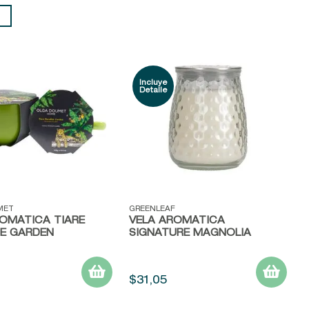
ápida
Vista rápida
MET
GREENLEAF
ROMÁTICA TIARE
VELA AROMÁTICA
SE GARDEN
SIGNATURE MAGNOLIA
$
31
,
05