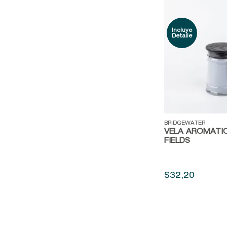
Vista rápida
BRIDGEWATER
VELA AROMÁTI
FIELDS
$
32
,
20