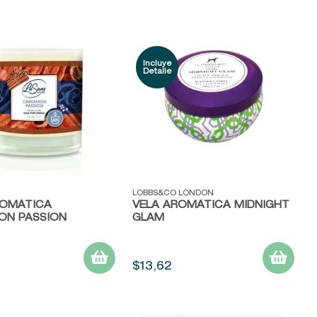
ápida
Vista rápida
LOBBS&CO LONDON
ROMÁTICA
VELA AROMÁTICA MIDNIGHT
ON PASSION
GLAM
$
13
,
62