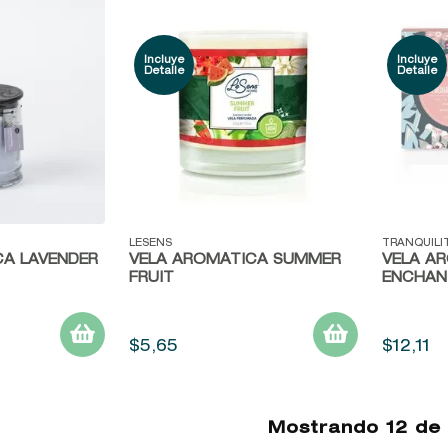
Vista rápida
Vista r
LESENS
TRANQUILI
CA LAVENDER
VELA AROMÁTICA SUMMER
VELA A
FRUIT
ENCHAN
$
5
,
65
$
12
,
11
Mostrando
12 de