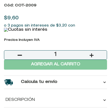
9
.
baylis
Cód
:
COT-2009
10
.
john frieda
$
9
,
60
o 3 pagos sin intereses de
$
3
,
20
con
Precios incluyen IVA
－
＋
AGREGAR AL CARRITO
Calcula tu envío
DESCRIPCIÓN