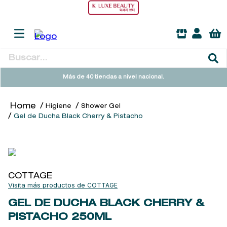
Buscar...
TÉRMINOS MÁS BUSCADOS
Más de 40 tiendas a nivel nacional.
1
.
heathcote
Higiene
Shower Gel
2
.
sol ipanema
Gel de Ducha Black Cherry & Pistacho
3
.
cleanance
4
.
giftset
5
.
ysl
COTTAGE
6
.
woods of windsor
COTTAGE
7
.
kool beauty serum
GEL DE DUCHA BLACK CHERRY &
PISTACHO
250ML
8
.
retrinal