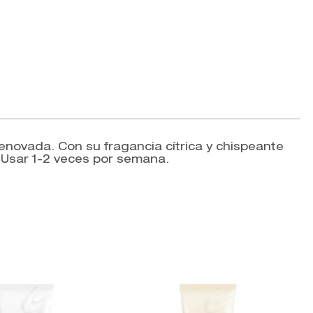
enovada. Con su fragancia cítrica y chispeante
. Usar 1-2 veces por semana.
V
G
E