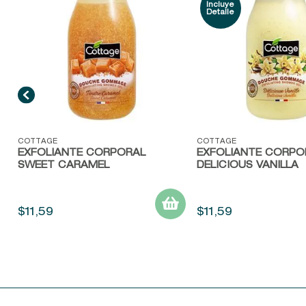
Vista rápida
Vista rápida
COTTAGE
COTTAGE
EXFOLIANTE CORPORAL
EXFOLIANTE CORPO
SWEET CARAMEL
DELICIOUS VANILLA
$
11
,
59
$
11
,
59