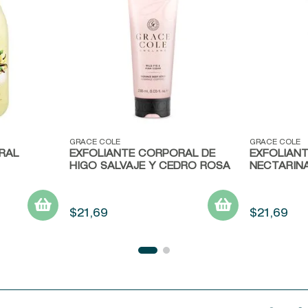
Vista rápida
Vista ráp
GRACE COLE
GRACE COLE
RAL
EXFOLIANTE CORPORAL DE
EXFOLIAN
HIGO SALVAJE Y CEDRO ROSA
NECTARIN
$
21
,
69
$
21
,
69