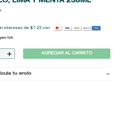
O, LIMA Y MENTA
238ML
4
in intereses de
$
7
,
23
con
uyen IVA
＋
AGREGAR AL CARRITO
lcula tu envío