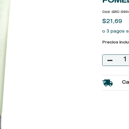
POMEL
9
.
john frieda
Cód
:
GRC-590
10
.
baylis
$
21
,
69
o 3 pagos s
Precios incl
－
Ca