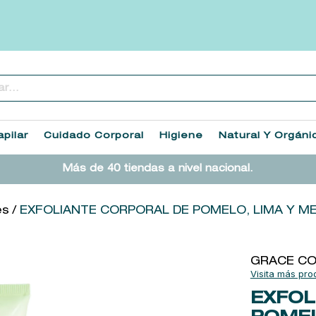
..
TÉRMINOS MÁS BUSCADOS
1
.
heathcote
pilar
Cuidado Corporal
Higiene
Natural Y Orgáni
2
.
sol ipanema
Más de 40 tiendas a nivel nacional.
3
.
flowerbomb
4
.
cleanance
es
EXFOLIANTE CORPORAL DE POMELO, LIMA Y M
5
.
giftset
6
.
woods of windsor
GRACE CO
7
.
kool beauty serum
EXFOL
8
.
ysl