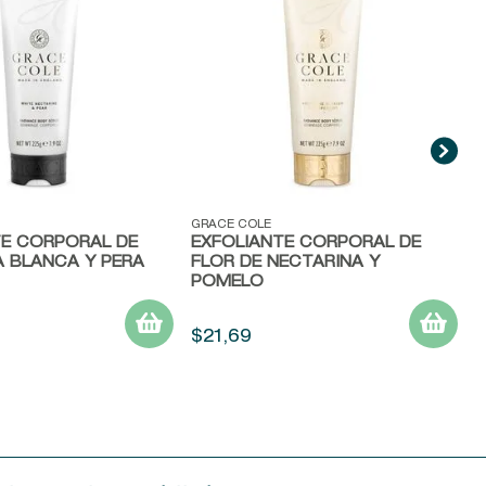
L
ida
Vista rápida
GRACE COLE
TE CORPORAL DE
EXFOLIANTE CORPORAL DE
A BLANCA Y PERA
FLOR DE NECTARINA Y
POMELO
$
21
,
69