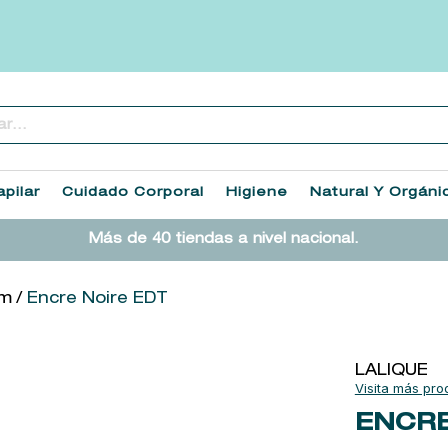
..
TÉRMINOS MÁS BUSCADOS
1
.
heathcote
pilar
Cuidado Corporal
Higiene
Natural Y Orgáni
2
.
sol ipanema
Más de 40 tiendas a nivel nacional.
3
.
cleanance
4
.
giftset
um
Encre Noire EDT
5
.
woods of windsor
6
.
ysl
LALIQUE
7
.
kool beauty serum
ENCRE
8
.
retrinal