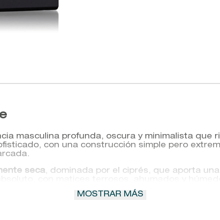
te
cia masculina profunda, oscura y minimalista que r
y sofisticado, con una construcción simple pero ext
arcada.
amente seca
, dominada por el ciprés, que aporta un
bsoluto, con matices terrosos, ahumados y húmedos
lmizcle
, creando una base cálida, suave y envolven
MOSTRAR MÁS
ume amaderado auténtico, elegante y diferente, con 