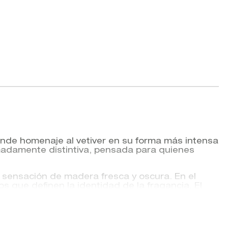
inde homenaje al vetiver en su forma más intensa
remadamente distintiva, pensada para quienes
a sensación de madera fresca y oscura. En el
 que definen la identidad de la fragancia. El
te que aporta profundidad y persistencia.
una estética minimalista y un perfil más serio y