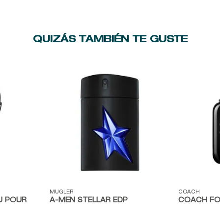
QUIZÁS TAMBIÉN TE GUSTE
Vista rápida
Vista ráp
MUGLER
COACH
U POUR
A-MEN STELLAR EDP
COACH FO