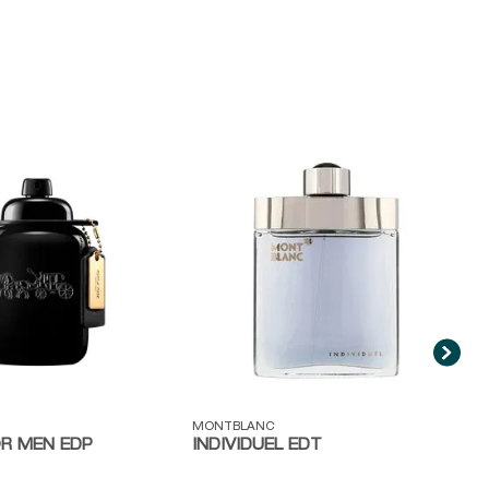
V
B
ida
Vista rápida
MONTBLANC
R MEN EDP
INDIVIDUEL EDT