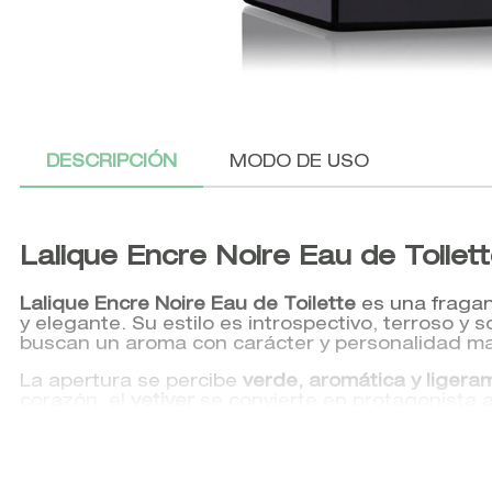
DESCRIPCIÓN
MODO DE USO
Lalique Encre Noire Eau de Toilet
Lalique Encre Noire Eau de Toilette
es una fragan
y elegante. Su estilo es introspectivo, terroso 
buscan un aroma con carácter y personalidad m
La apertura se percibe
verde, aromática y liger
corazón, el
vetiver
se convierte en protagonista a
fondo se construye con
madera de cachemira y a
Encre Noire es ideal para quienes buscan un perf
sofisticado.