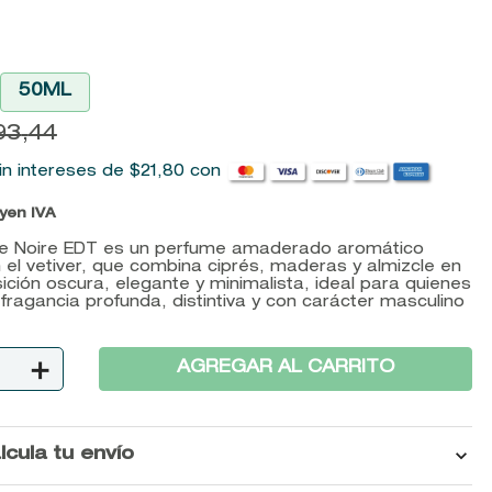
50ML
93
,
44
in intereses de
$
21
,
80
con
uyen IVA
re Noire EDT es un perfume amaderado aromático
 el vetiver, que combina ciprés, maderas y almizcle en
ción oscura, elegante y minimalista, ideal para quienes
fragancia profunda, distintiva y con carácter masculino
＋
AGREGAR AL CARRITO
lcula tu envío