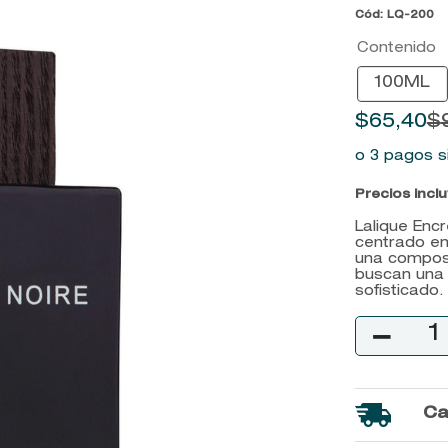
Cód
:
LQ-200
9
.
baylis
Contenido
10
.
john frieda
100ML
$
65
,
40
$
o 3 pagos s
Precios incl
Lalique Enc
centrado en
una composi
buscan una 
sofisticado.
－
Ca