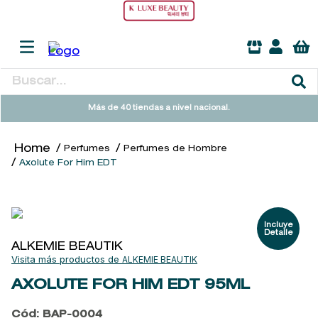
Buscar...
TÉRMINOS MÁS BUSCADOS
Más de 40 tiendas a nivel nacional.
1
.
sol ipanema
Perfumes
Perfumes de Hombre
2
.
heathcote
Axolute For Him EDT
3
.
flowerbomb
4
.
woods of windsor
5
.
kool beauty serum
ALKEMIE BEAUTIK
6
.
giftset
ALKEMIE BEAUTIK
7
.
cleanance
AXOLUTE FOR HIM EDT
95ML
8
.
ysl
Cód
:
BAP-0004