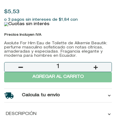
9
.
john frieda
$
5
,
53
10
.
baylis
o 3 pagos sin intereses de
$
1
,
84
con
Precios incluyen IVA
Axolute For Him Eau de Toilette de Alkemie Beautik:
perfume masculino sofisticado con notas cítricas,
amaderadas y especiadas. Fragancia elegante y
moderna para hombres en Ecuador.
－
＋
AGREGAR AL CARRITO
Calcula tu envío
DESCRIPCIÓN