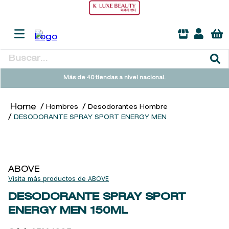
Buscar...
TÉRMINOS MÁS BUSCADOS
Más de 40 tiendas a nivel nacional.
1
.
heathcote
Hombres
Desodorantes Hombre
2
.
sol ipanema
DESODORANTE SPRAY SPORT ENERGY MEN
3
.
cleanance
4
.
giftset
5
.
ysl
ABOVE
ABOVE
6
.
woods of windsor
DESODORANTE SPRAY SPORT
7
.
kool beauty serum
ENERGY MEN
150ML
8
.
retrinal