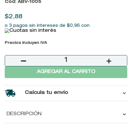
Cód
:
ABV-1005
9
.
baylis
10
.
john frieda
$
2
,
88
o 3 pagos sin intereses de
$
0
,
96
con
Precios incluyen IVA
－
＋
AGREGAR AL CARRITO
Calcula tu envío
DESCRIPCIÓN