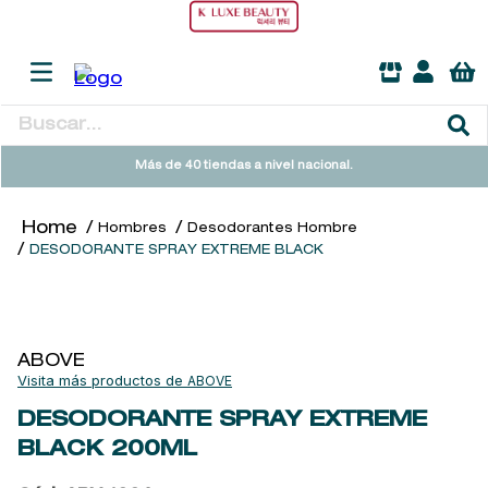
Buscar...
TÉRMINOS MÁS BUSCADOS
Más de 40 tiendas a nivel nacional.
1
.
heathcote
Hombres
Desodorantes Hombre
2
.
sol ipanema
DESODORANTE SPRAY EXTREME BLACK
3
.
cleanance
4
.
giftset
5
.
woods of windsor
ABOVE
ABOVE
6
.
ysl
DESODORANTE SPRAY EXTREME
7
.
kool beauty serum
BLACK
200ML
8
.
retrinal