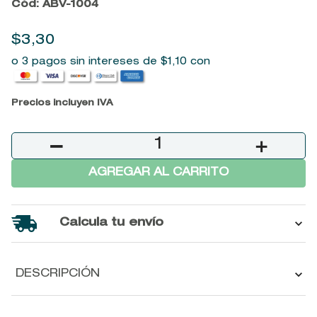
Cód
:
ABV-1004
9
.
baylis
10
.
john frieda
$
3
,
30
o 3 pagos sin intereses de
$
1
,
10
con
Precios incluyen IVA
－
＋
AGREGAR AL CARRITO
Calcula tu envío
DESCRIPCIÓN