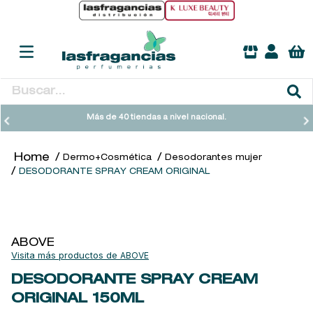
Buscar...
TÉRMINOS MÁS BUSCADOS
Más de 40 tiendas a nivel nacional.
1
.
heathcote
Dermo+Cosmética
Desodorantes mujer
2
.
sol ipanema
DESODORANTE SPRAY CREAM ORIGINAL
3
.
cleanance
4
.
giftset
5
.
flowerbomb
ABOVE
ABOVE
6
.
woods of windsor
DESODORANTE SPRAY CREAM
7
.
kool beauty serum
ORIGINAL
150ML
8
.
ysl