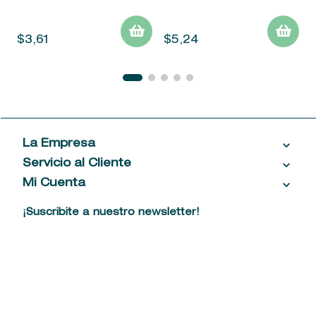
$
3
,
61
$
5
,
24
La Empresa
Servicio al Cliente
Acerca de las Fragancias
Ventas al por mayor
Mi Cuenta
Contáctanos
Política de privacidad
Centro de ayuda
Mis compras
¡Suscribite a nuestro newsletter!
Política de entrega
Términos y condiciones
Mis datos personales
Tiendas
Comprobantes electrónicos