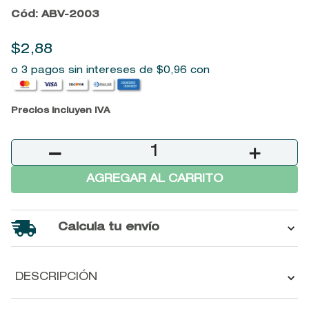
Cód
:
ABV-2003
9
.
baylis
10
.
john frieda
$
2
,
88
o 3 pagos sin intereses de
$
0
,
96
con
Precios incluyen IVA
－
＋
AGREGAR AL CARRITO
Calcula tu envío
DESCRIPCIÓN