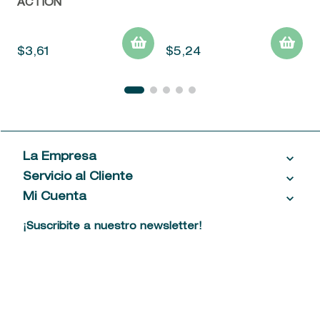
ACTION
$
3
,
61
$
5
,
24
La Empresa
Servicio al Cliente
Acerca de las Fragancias
Ventas al por mayor
Mi Cuenta
Contáctanos
Política de privacidad
Centro de ayuda
Mis compras
¡Suscribite a nuestro newsletter!
Política de entrega
Términos y condiciones
Mis datos personales
Tiendas
Comprobantes electrónicos