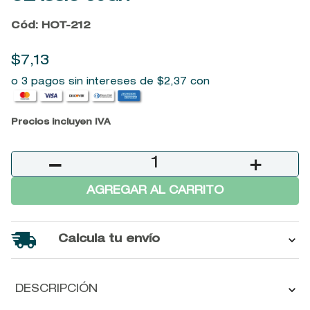
9
.
baylis
Cód
:
HOT-212
10
.
john frieda
$
7
,
13
o 3 pagos sin intereses de
$
2
,
37
con
Precios incluyen IVA
－
＋
AGREGAR AL CARRITO
Calcula tu envío
DESCRIPCIÓN