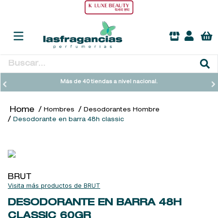
Buscar...
TÉRMINOS MÁS BUSCADOS
Más de 40 tiendas a nivel nacional.
1
.
heathcote
Hombres
Desodorantes Hombre
2
.
sol ipanema
Desodorante en barra 48h classic
3
.
cleanance
4
.
giftset
5
.
woods of windsor
BRUT
6
.
ysl
BRUT
7
.
kool beauty serum
DESODORANTE EN BARRA 48H
CLASSIC
60GR
8
.
retrinal