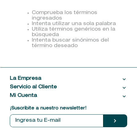
9
.
baylis
Comprueba los términos
ingresados
10
.
john frieda
Intenta utilizar una sola palabra
Utiliza términos genéricos en la
búsqueda
Intenta buscar sinónimos del
término deseado
La Empresa
Servicio al Cliente
Acerca de las Fragancias
Ventas al por mayor
Mi Cuenta
Contáctanos
Política de privacidad
Centro de ayuda
Mis compras
¡Suscribite a nuestro newsletter!
Política de entrega
Términos y condiciones
Mis datos personales
Tiendas
Comprobantes electrónicos