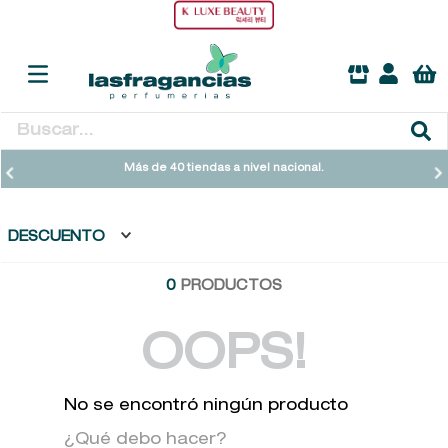
Buscar...
TÉRMINOS MÁS BUSCADOS
Más de 40 tiendas a nivel nacional.
1
.
heathcote
2
.
sol ipanema
DESCUENTO
3
.
cleanance
0
PRODUCTOS
4
.
giftset
5
.
woods of windsor
OOPS!
6
.
ysl
No se encontró ningún producto
7
.
kool beauty serum
¿Qué debo hacer?
8
.
retrinal