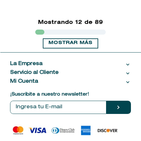
Mostrando
12 de 89
MOSTRAR MÁS
La Empresa
Servicio al Cliente
Acerca de las Fragancias
Ventas al por mayor
Mi Cuenta
Contáctanos
Política de privacidad
Centro de ayuda
Mis compras
¡Suscribite a nuestro newsletter!
Política de entrega
Términos y condiciones
Mis datos personales
Tiendas
Comprobantes electrónicos