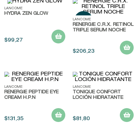
LANCOME
9
.
baylis
HYDRA ZEN GLOW
10
.
john frieda
LANCOME
RENERGIE C.R.X. RETINOL
TRIPLE SERUM NOCHE
$
99
,
27
$
206
,
23
LANCOME
LANCOME
RENERGIE PEPTIDE EYE
TONIQUE CONFORT
CREAM H.P.N
LOCIÓN HIDRATANTE
$
131
,
35
$
81
,
80