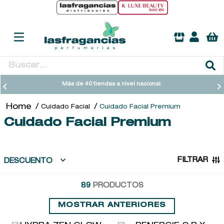
Buscar...
TÉRMINOS MÁS BUSCADOS
Más de 40 tiendas a nivel nacional.
1
.
heathcote
Cuidado Facial
Cuidado Facial Premium
2
.
sol ipanema
Cuidado Facial Premium
3
.
cleanance
4
.
giftset
FILTRAR
DESCUENTO
5
.
ysl
89
PRODUCTOS
6
.
woods of windsor
7
.
kool beauty serum
MOSTRAR ANTERIORES
8
.
retrinal