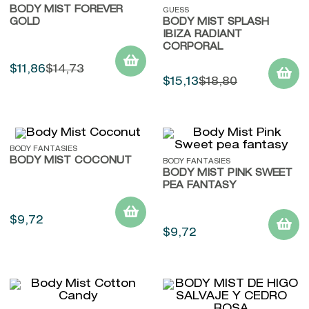
BODY MIST FOREVER
9
.
john frieda
GUESS
GOLD
BODY MIST SPLASH
10
.
baylis
IBIZA RADIANT
CORPORAL
$
11
,
86
$
14
,
73
$
15
,
13
$
18
,
80
BODY FANTASIES
BODY MIST COCONUT
BODY FANTASIES
BODY MIST PINK SWEET
PEA FANTASY
$
9
,
72
$
9
,
72