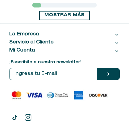
MOSTRAR MÁS
La Empresa
Servicio al Cliente
Acerca de las Fragancias
Ventas al por mayor
Mi Cuenta
Contáctanos
Política de privacidad
Centro de ayuda
Mis compras
¡Suscribite a nuestro newsletter!
Política de entrega
Términos y condiciones
Mis datos personales
Tiendas
Comprobantes electrónicos