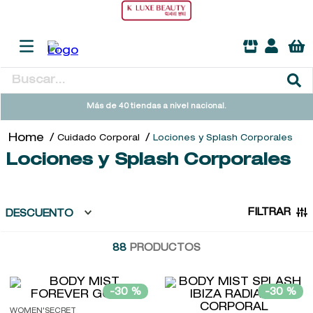
Buscar...
TÉRMINOS MÁS BUSCADOS
Más de 40 tiendas a nivel nacional.
1
.
heathcote
Cuidado Corporal
Lociones y Splash Corporales
2
.
sol ipanema
Lociones y Splash Corporales
3
.
flowerbomb
4
.
cleanance
FILTRAR
DESCUENTO
5
.
giftset
88
PRODUCTOS
6
.
woods of windsor
7
.
kool beauty serum
-
30 %
-
30 %
8
.
ysl
WOMEN'SECRET