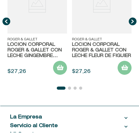
ROGER & GALLET
ROGER & GALLET
LOCION CORPORAL
LOCION CORPORAL
ROGER & GALLET CON
ROGER & GALLET CON
LECHE GINGEMBRE
LECHE FLEUR DE FIGUIER
ROUGE
$
27
,
26
$
27
,
26
La Empresa
Servicio al Cliente
Acerca de las Fragancias
Ventas al por mayor
Mi Cuenta
Contáctanos