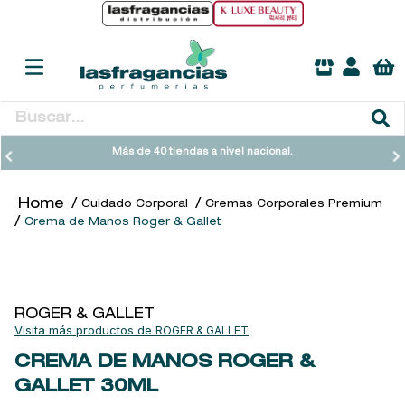
Buscar...
TÉRMINOS MÁS BUSCADOS
Más de 40 tiendas a nivel nacional.
1
.
heathcote
Cuidado Corporal
Cremas Corporales Premium
2
.
sol ipanema
Crema de Manos Roger & Gallet
3
.
cleanance
4
.
giftset
5
.
flowerbomb
ROGER & GALLET
ROGER & GALLET
6
.
woods of windsor
CREMA DE MANOS ROGER &
7
.
kool beauty serum
GALLET
30ML
8
.
ysl