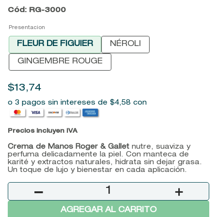
Cód
:
RG-3000
9
.
baylis
Presentacion
10
.
john frieda
FLEUR DE FIGUIER
NÉROLI
GINGEMBRE ROUGE
$
13
,
74
o 3 pagos sin intereses de
$
4
,
58
con
Precios incluyen IVA
Crema de Manos Roger & Gallet
nutre, suaviza y
perfuma delicadamente la piel. Con manteca de
karité y extractos naturales, hidrata sin dejar grasa.
Un toque de lujo y bienestar en cada aplicación.
－
＋
AGREGAR AL CARRITO