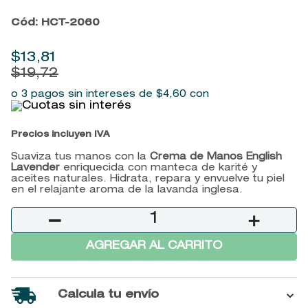
9
.
john frieda
Cód
:
HCT-2060
10
.
baylis
$
13
,
81
$
19
,
72
o 3 pagos sin intereses de
$
4
,
60
con
Precios incluyen IVA
Suaviza tus manos con la
Crema de Manos English
Lavender
enriquecida con manteca de karité y
aceites naturales. Hidrata, repara y envuelve tu piel
en el relajante aroma de la lavanda inglesa.
－
＋
AGREGAR AL CARRITO
Calcula tu envío