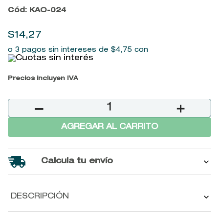
Cód
:
KAO-024
9
.
baylis
10
.
john frieda
$
14
,
27
o 3 pagos sin intereses de
$
4
,
75
con
Precios incluyen IVA
－
＋
AGREGAR AL CARRITO
Calcula tu envío
DESCRIPCIÓN