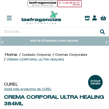
Buscar...
TÉRMINOS MÁS BUSCADOS
Más de 40 tiendas a nivel nacional.
1
.
heathcote
Cuidado Corporal
Cremas Corporales
2
.
sol ipanema
CREMA CORPORAL ULTRA HEALING
3
.
cleanance
4
.
giftset
5
.
flowerbomb
CUREL
CUREL
6
.
woods of windsor
CREMA CORPORAL ULTRA HEALING
7
.
kool beauty serum
384ML
8
.
ysl