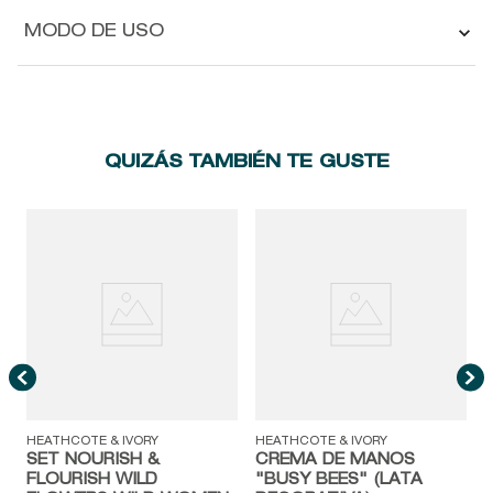
MODO DE USO
QUIZÁS TAMBIÉN TE GUSTE
W
&
HEATHCOTE & IVORY
HEATHCOTE & IVORY
SET NOURISH &
CREMA DE MANOS
FLOURISH WILD
"BUSY BEES" (LATA