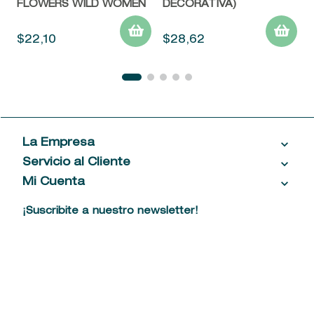
FLOWERS WILD WOMEN
DECORATIVA)
$
22
,
10
$
28
,
62
La Empresa
Servicio al Cliente
Acerca de las Fragancias
Ventas al por mayor
Mi Cuenta
Contáctanos
Política de privacidad
Centro de ayuda
Mis compras
¡Suscribite a nuestro newsletter!
Política de entrega
Términos y condiciones
Mis datos personales
Tiendas
Comprobantes electrónicos