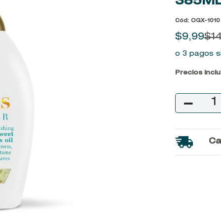
385M
9
.
baylis
Cód
:
OGX-1010
10
.
john frieda
$
9
,
99
$
1
o 3 pagos s
Precios incl
－
Ca