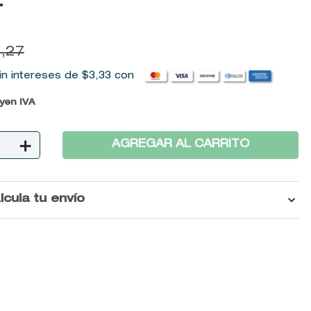
L
4
,
27
in intereses de
$
3
,
33
con
uyen IVA
＋
AGREGAR AL CARRITO
lcula tu envío