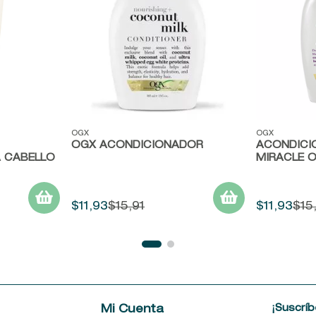
Vista rápida
Vista ráp
OGX
OGX
OGX ACONDICIONADOR
ACONDIC
 CABELLO
MIRACLE O
$
11
,
93
$
15
,
91
$
11
,
93
$
15
¡Suscríb
e
Mi Cuenta