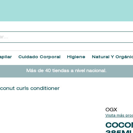
..
TÉRMINOS MÁS BUSCADOS
1
.
heathcote
pilar
Cuidado Corporal
Higiene
Natural Y Orgáni
2
.
sol ipanema
Más de 40 tiendas a nivel nacional.
3
.
cleanance
4
.
giftset
conut curls conditioner
5
.
flowerbomb
6
.
woods of windsor
OGX
7
.
kool beauty serum
COCON
8
.
ysl