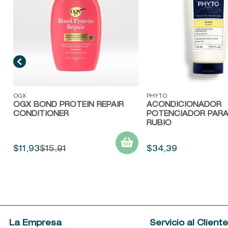
Vista rápida
Vista rápida
OGX
PHYTO
OGX BOND PROTEIN REPAIR
ACONDICIONADOR
CONDITIONER
POTENCIADOR PARA
RUBIO
$
11
,
93
$
15
,
91
$
34
,
39
La Empresa
Servicio al Client