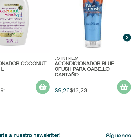
ida
Vista rápida
JOHN FRIEDA
IONADOR COCONUT
ACONDICIONADOR BLUE
IL
CRUSH PARA CABELLO
CASTAÑO
,
91
$
9
,
26
$
13
,
23
ete a nuestro newsletter!
Síguenos