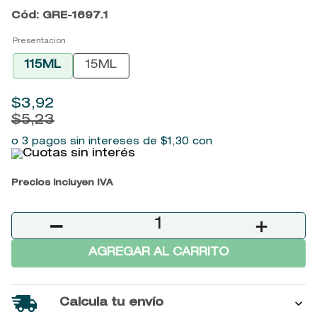
9
.
baylis
Cód
:
GRE-1697.1
10
.
john frieda
Presentacion
115ML
15ML
$
3
,
92
$
5
,
23
o 3 pagos sin intereses de
$
1
,
30
con
Precios incluyen IVA
－
＋
AGREGAR AL CARRITO
Calcula tu envío