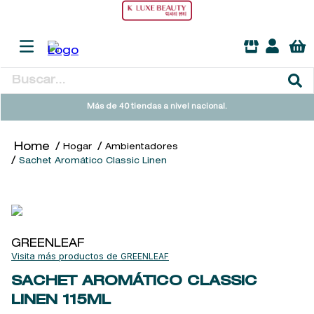
Buscar...
TÉRMINOS MÁS BUSCADOS
Más de 40 tiendas a nivel nacional.
1
.
heathcote
Hogar
Ambientadores
2
.
sol ipanema
Sachet Aromático Classic Linen
3
.
cleanance
4
.
giftset
5
.
flowerbomb
GREENLEAF
6
.
woods of windsor
GREENLEAF
7
.
kool beauty serum
SACHET AROMÁTICO CLASSIC
LINEN
115ML
8
.
ysl