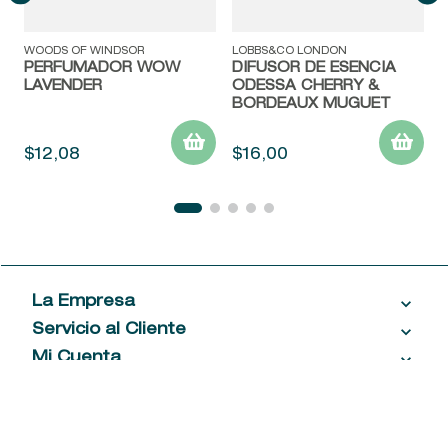
WOODS OF WINDSOR
LOBBS&CO LONDON
PERFUMADOR WOW
DIFUSOR DE ESENCIA
LAVENDER
ODESSA CHERRY &
BORDEAUX MUGUET
$
12
,
08
$
16
,
00
La Empresa
Servicio al Cliente
Acerca de las Fragancias
Ventas al por mayor
Mi Cuenta
Contáctanos
Política de privacidad
Centro de ayuda
Mis compras
¡Suscribite a nuestro newsletter!
Política de entrega
Términos y condiciones
Mis datos personales
Tiendas
Comprobantes electrónicos