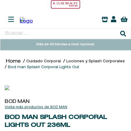
Buscar...
TÉRMINOS MÁS BUSCADOS
Más de 40 tiendas a nivel nacional.
1
.
heathcote
Cuidado Corporal
Lociones y Splash Corporales
2
.
sol ipanema
Bod man Splash Corporal Lights Out
3
.
cleanance
4
.
giftset
5
.
woods of windsor
BOD MAN
6
.
ysl
BOD MAN
7
.
kool beauty serum
BOD MAN SPLASH CORPORAL
LIGHTS OUT
236ML
8
.
retrinal