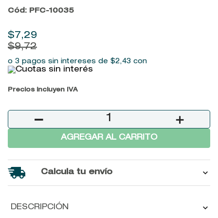
9
.
baylis
Cód
:
PFC-10035
10
.
john frieda
$
7
,
29
$
9
,
72
o 3 pagos sin intereses de
$
2
,
43
con
Precios incluyen IVA
－
＋
AGREGAR AL CARRITO
Calcula tu envío
DESCRIPCIÓN