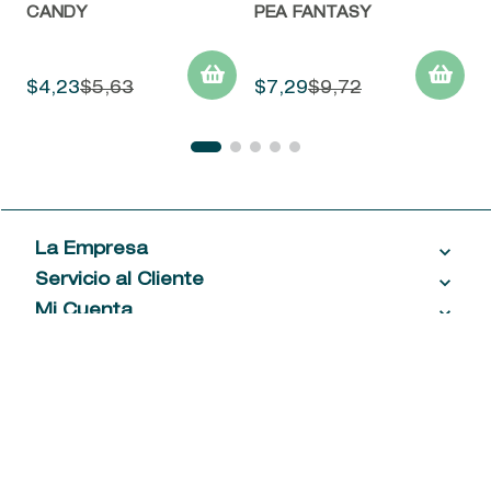
CANDY
PEA FANTASY
$
4
,
23
$
5
,
63
$
7
,
29
$
9
,
72
La Empresa
Servicio al Cliente
Acerca de las Fragancias
Ventas al por mayor
Mi Cuenta
Contáctanos
Política de privacidad
Centro de ayuda
Mis compras
¡Suscribite a nuestro newsletter!
Política de entrega
Términos y condiciones
Mis datos personales
Tiendas
Comprobantes electrónicos