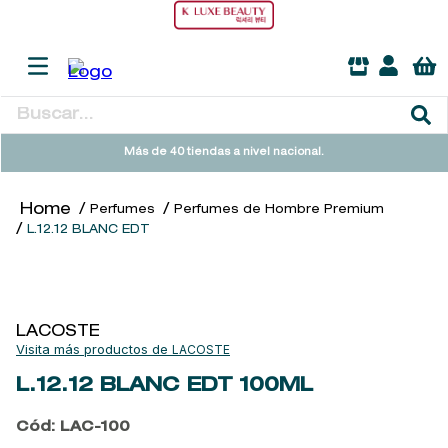
Buscar...
TÉRMINOS MÁS BUSCADOS
Más de 40 tiendas a nivel nacional.
1
.
heathcote
Perfumes
Perfumes de Hombre Premium
2
.
sol ipanema
L.12.12 BLANC EDT
3
.
cleanance
4
.
giftset
5
.
woods of windsor
LACOSTE
LACOSTE
6
.
ysl
L.12.12 BLANC EDT
100ML
7
.
kool beauty serum
Cód
:
LAC-100
8
.
retrinal