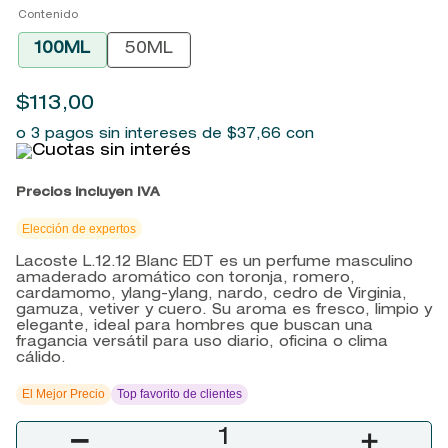
9
.
baylis
Contenido
100ML
50ML
10
.
john frieda
$
113
,
00
o 3 pagos sin intereses de
$
37
,
66
con
Precios incluyen IVA
Elección de expertos
Lacoste L.12.12 Blanc EDT es un perfume masculino
amaderado aromático con toronja, romero,
cardamomo, ylang-ylang, nardo, cedro de Virginia,
gamuza, vetiver y cuero. Su aroma es fresco, limpio y
elegante, ideal para hombres que buscan una
fragancia versátil para uso diario, oficina o clima
cálido.
El Mejor Precio
Top favorito de clientes
－
＋