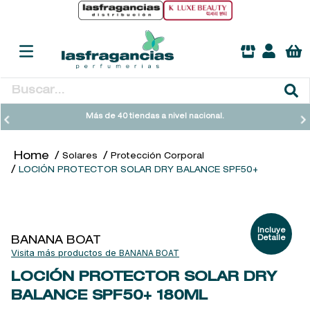
Buscar...
TÉRMINOS MÁS BUSCADOS
Más de 40 tiendas a nivel nacional.
1
.
heathcote
Solares
Protección Corporal
2
.
sol ipanema
LOCIÓN PROTECTOR SOLAR DRY BALANCE SPF50+
3
.
cleanance
4
.
giftset
5
.
ysl
BANANA BOAT
BANANA BOAT
6
.
woods of windsor
LOCIÓN PROTECTOR SOLAR DRY
7
.
kool beauty serum
BALANCE SPF50+
180ML
8
.
retrinal