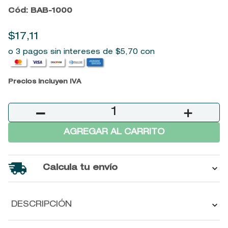
Cód
:
BAB-1000
9
.
baylis
10
.
john frieda
$
17
,
11
o 3 pagos sin intereses de
$
5
,
70
con
Precios incluyen IVA
－
＋
AGREGAR AL CARRITO
Calcula tu envío
DESCRIPCIÓN