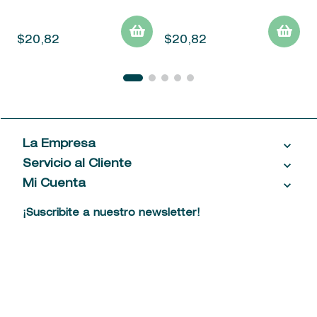
$
20
,
82
$
20
,
82
La Empresa
Servicio al Cliente
Acerca de las Fragancias
Ventas al por mayor
Mi Cuenta
Contáctanos
Política de privacidad
Centro de ayuda
Mis compras
¡Suscribite a nuestro newsletter!
Política de entrega
Términos y condiciones
Mis datos personales
Tiendas
Comprobantes electrónicos