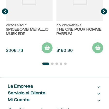
VIKTOR & ROLF
DOLCE&GABBANA
SPICEBOMB METALLIC
THE ONE POUR HOMME
MUSK EDP
PARFUM
$
209
,
76
$
190
,
90
La Empresa
Servicio al Cliente
Acerca de las Fragancias
Ventas al por mayor
Mi Cuenta
Contáctanos
Política de privacidad
Centro de ayuda
Mis compras