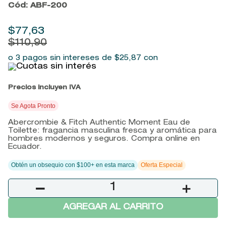
Cód
:
ABF-200
9
.
baylis
10
.
john frieda
$
77
,
63
$
110
,
90
o 3 pagos sin intereses de
$
25
,
87
con
Precios incluyen IVA
Se Agota Pronto
Abercrombie & Fitch Authentic Moment Eau de
Toilette: fragancia masculina fresca y aromática para
hombres modernos y seguros. Compra online en
Ecuador.
Obtén un obsequio con $100+ en esta marca
Oferta Especial
－
＋
AGREGAR AL CARRITO