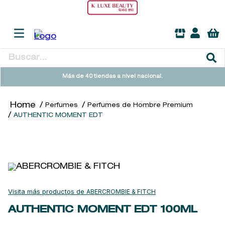
Buscar...
TÉRMINOS MÁS BUSCADOS
Más de 40 tiendas a nivel nacional.
1
.
heathcote
Perfumes
Perfumes de Hombre Premium
2
.
sol ipanema
AUTHENTIC MOMENT EDT
3
.
cleanance
4
.
giftset
5
.
woods of windsor
6
.
ysl
ABERCROMBIE & FITCH
7
.
kool beauty serum
AUTHENTIC MOMENT EDT
100ML
8
.
retrinal