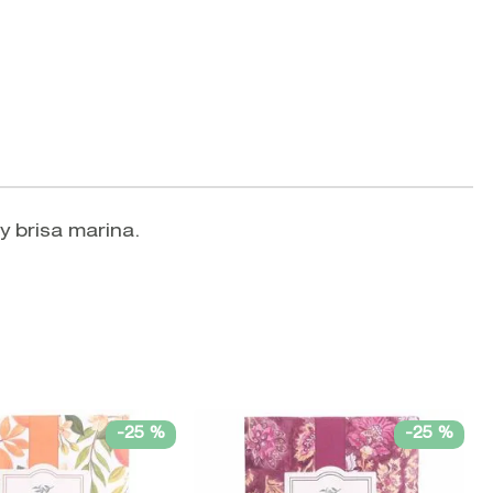
y brisa marina.
-
25 %
-
25 %
V
G
F