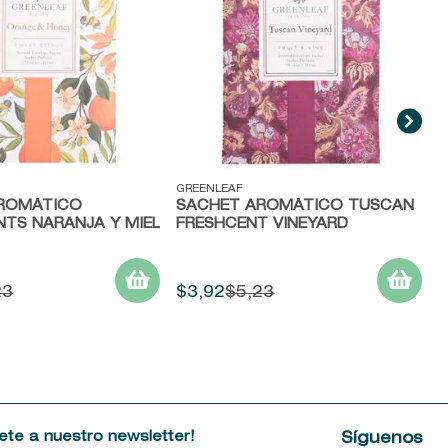
ida
Vista rápida
GREENLEAF
ROMÁTICO
SACHET AROMÁTICO TUSCAN
TS NARANJA Y MIEL
FRESHCENT VINEYARD
23
$
3
,
92
$
5
,
23
ete a nuestro newsletter!
Síguenos