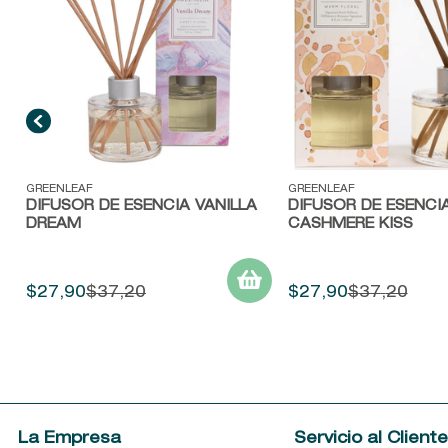
Vista rápida
Vista rápida
GREENLEAF
GREENLEAF
DIFUSOR DE ESENCIA VANILLA
DIFUSOR DE ESENCI
DREAM
CASHMERE KISS
$
27
,
90
$
37
,
20
$
27
,
90
$
37
,
20
La Empresa
Servicio al Client