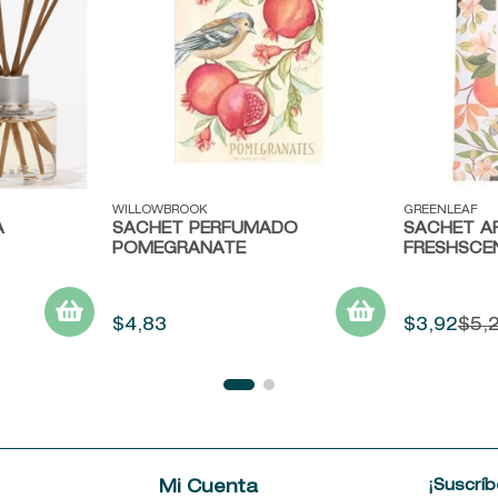
Vista rápida
Vista ráp
WILLOWBROOK
GREENLEAF
A
SACHET PERFUMADO
SACHET A
POMEGRANATE
FRESHSCEN
$
4
,
83
$
3
,
92
$
5
,
¡Suscríb
e
Mi Cuenta