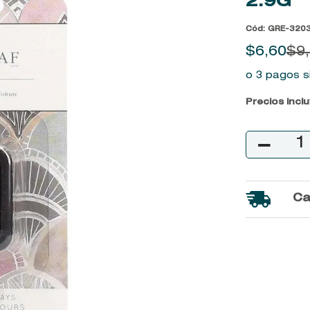
2.9G
9
.
baylis
Cód
:
GRE-320
10
.
john frieda
$
6
,
60
$
9
,
o 3 pagos s
Precios incl
－
Ca