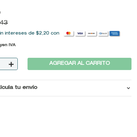
3
43
in intereses de
$
2
,
20
con
uyen IVA
＋
AGREGAR AL CARRITO
lcula tu envío