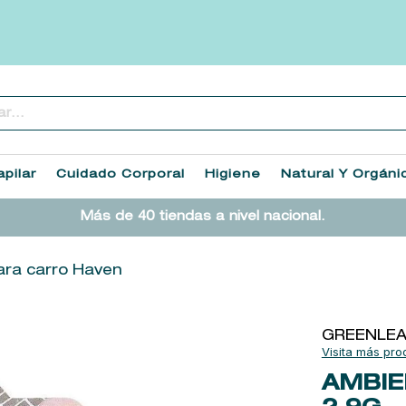
..
TÉRMINOS MÁS BUSCADOS
1
.
heathcote
pilar
Cuidado Corporal
Higiene
Natural Y Orgáni
2
.
sol ipanema
Más de 40 tiendas a nivel nacional.
3
.
cleanance
4
.
giftset
ara carro Haven
5
.
flowerbomb
6
.
woods of windsor
GREENLE
7
.
kool beauty serum
AMBIE
8
.
ysl