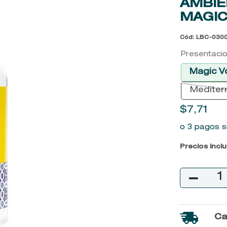
AMBIE
9
.
john frieda
MAGIC
10
.
baylis
Cód
:
LBC-030
Presentaci
Magic V
Mediter
$
7
,
71
o 3 pagos s
Precios incl
－
Ca