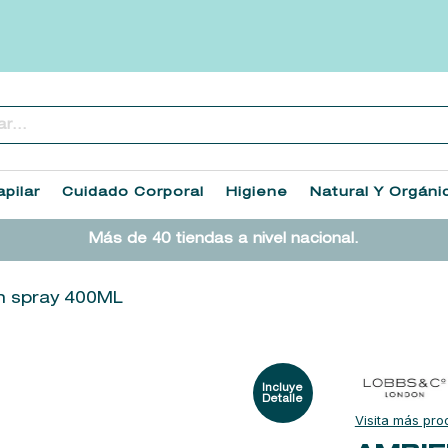
..
TÉRMINOS MÁS BUSCADOS
1
.
heathcote
pilar
Cuidado Corporal
Higiene
Natural Y Orgáni
2
.
sol ipanema
Más de 40 tiendas a nivel nacional.
3
.
flowerbomb
4
.
cleanance
n spray 400ML
5
.
giftset
6
.
woods of windsor
7
.
kool beauty serum
8
.
ysl