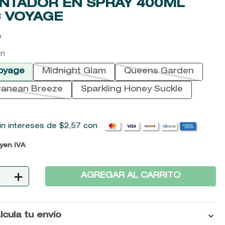
NTADOR EN SPRAY 400ML
 VOYAGE
0
on
oyage
Midnight Glam
Queens Garden
ranean Breeze
Sparkling Honey Suckle
in intereses de
$
2
,
57
con
uyen IVA
＋
AGREGAR AL CARRITO
lcula tu envío