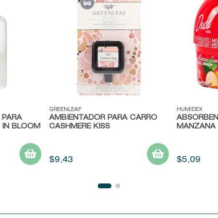
Vista rápida
Vista ráp
GREENLEAF
HUMIDEX
 PARA
AMBIENTADOR PARA CARRO
ABSORBEN
 IN BLOOM
CASHMERE KISS
MANZANA 
$
9
,
43
$
5
,
09