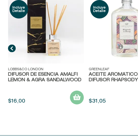
Vista rápida
Vista rápida
LOBBS&CO LONDON
GREENLEAF
DIFUSOR DE ESENCIA AMALFI
ACEITE AROMÁTICO
LEMON & AGRA SANDALWOOD
DIFUSOR RHAPSODY
$
16
,
00
$
31
,
05