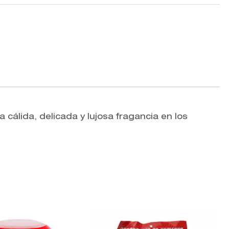
 cálida, delicada y lujosa fragancia en los
V
W