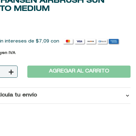
 HANSEN AIRBRUSH SUN
 TO MEDIUM
in intereses de
$
7
,
09
con
uyen IVA
＋
AGREGAR AL CARRITO
lcula tu envío