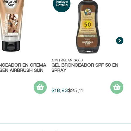
ida
Vista rápida
AUSTRALIAN GOLD
CEADOR EN CREMA
GEL BRONCEADOR SPF 50 EN
SEN AIRBRUSH SUN
SPRAY
$
18
,
83
$
25
,
11