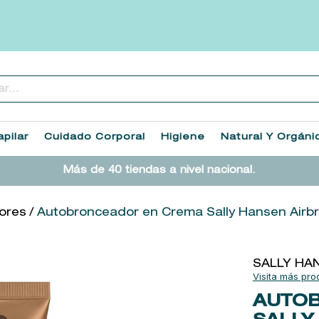
..
TÉRMINOS MÁS BUSCADOS
1
.
heathcote
pilar
Cuidado Corporal
Higiene
Natural Y Orgáni
2
.
sol ipanema
Más de 40 tiendas a nivel nacional.
3
.
cleanance
4
.
giftset
ores
Autobronceador en Crema Sally Hansen Airb
5
.
flowerbomb
6
.
woods of windsor
SALLY HA
7
.
kool beauty serum
AUTO
8
.
ysl