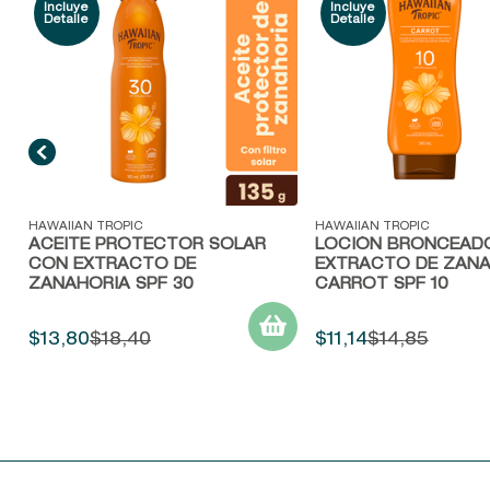
Vista rápida
Vista rápida
HAWAIIAN TROPIC
HAWAIIAN TROPIC
ACEITE PROTECTOR SOLAR
LOCIÓN BRONCEAD
CON EXTRACTO DE
EXTRACTO DE ZANA
ZANAHORIA SPF 30
CARROT SPF 10
$
13
,
80
$
18
,
40
$
11
,
14
$
14
,
85