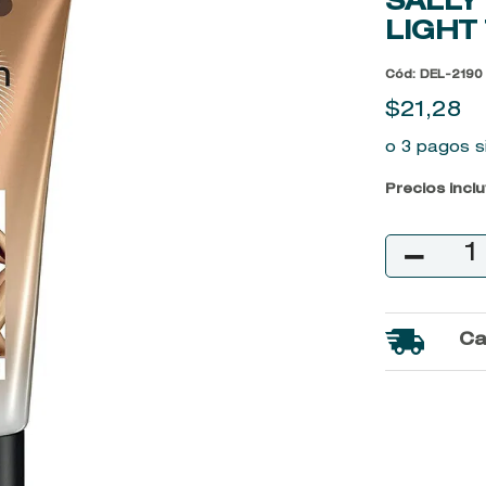
SALLY
9
.
baylis
LIGHT
10
.
john frieda
Cód
:
DEL-2190
$
21
,
28
o 3 pagos s
Precios incl
－
Ca