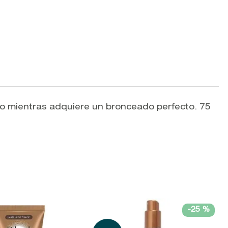
to mientras adquiere un bronceado perfecto. 75
-
25 %
V
A
L