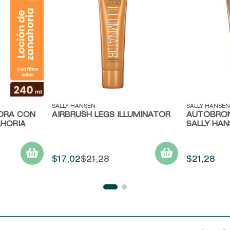
Vista rápida
Vista ráp
SALLY HANSEN
SALLY HANSEN
ORA CON
AIRBRUSH LEGS ILLUMINATOR
AUTOBRON
HORIA
SALLY HAN
$
17
,
02
$
21
,
28
$
21
,
28