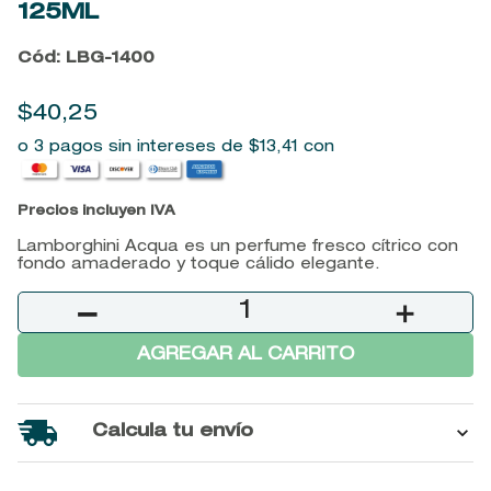
125ML
9
.
baylis
Cód
:
LBG-1400
10
.
john frieda
$
40
,
25
o 3 pagos sin intereses de
$
13
,
41
con
Precios incluyen IVA
Lamborghini Acqua es un perfume fresco cítrico con
fondo amaderado y toque cálido elegante.
－
＋
AGREGAR AL CARRITO
Calcula tu envío