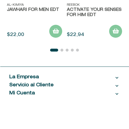
AL-KIMIYA
REEBOK
JAWHARI FOR MEN EDT
ACTIVATE YOUR SENSES
FOR HIM EDT
$
22
,
00
$
22
,
94
La Empresa
Servicio al Cliente
Acerca de las Fragancias
Ventas al por mayor
Mi Cuenta
Contáctanos
Política de privacidad
Centro de ayuda
Mis compras
¡Suscribite a nuestro newsletter!
Política de entrega
Términos y condiciones
Mis datos personales
Tiendas
Comprobantes electrónicos