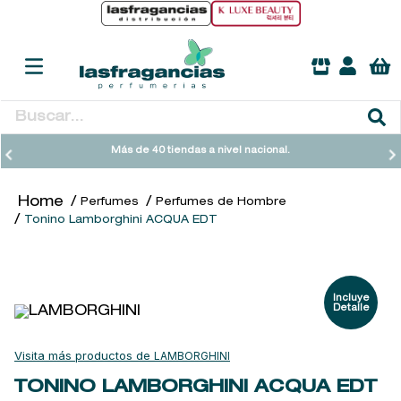
Buscar...
TÉRMINOS MÁS BUSCADOS
Más de 40 tiendas a nivel nacional.
1
.
heathcote
Perfumes
Perfumes de Hombre
2
.
sol ipanema
Tonino Lamborghini ACQUA EDT
3
.
cleanance
4
.
giftset
5
.
woods of windsor
6
.
ysl
LAMBORGHINI
7
.
kool beauty serum
TONINO LAMBORGHINI ACQUA EDT
8
.
retrinal