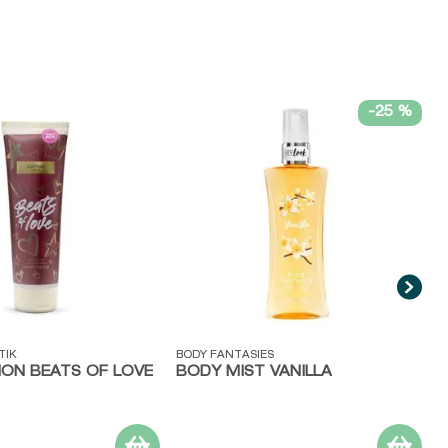
-
25 %
V
W
B
ida
Vista rápida
TIK
BODY FANTASIES
ION BEATS OF LOVE
BODY MIST VANILLA