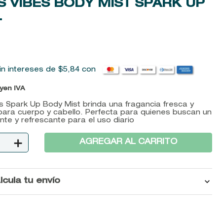
S VIBES BODY MIST SPARK UP
L
in intereses de
$
5
,
84
con
uyen IVA
s Spark Up Body Mist brinda una fragancia fresca y
para cuerpo y cabello. Perfecta para quienes buscan un
te y refrescante para el uso diario
＋
AGREGAR AL CARRITO
lcula tu envío