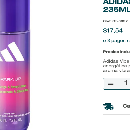
ADIDA
9
.
baylis
236M
10
.
john frieda
Cód
:
CT-6032
$
17
,
54
o 3 pagos s
Precios incl
Adidas Vibe
energética 
aroma vibran
－
Ca