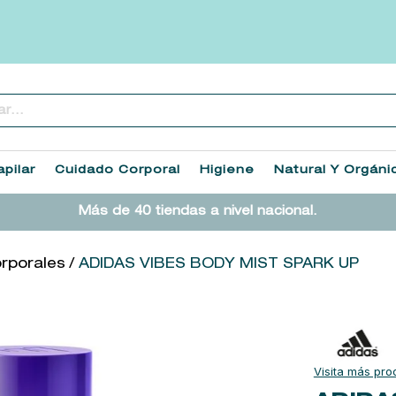
..
TÉRMINOS MÁS BUSCADOS
1
.
heathcote
pilar
Cuidado Corporal
Higiene
Natural Y Orgáni
2
.
sol ipanema
Más de 40 tiendas a nivel nacional.
3
.
cleanance
4
.
giftset
orporales
ADIDAS VIBES BODY MIST SPARK UP
5
.
woods of windsor
6
.
ysl
7
.
kool beauty serum
8
.
retrinal