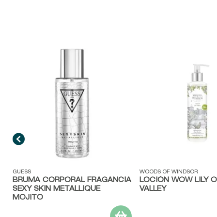
H
Vista rápida
Vista rápida
GUESS
WOODS OF WINDSOR
BRUMA CORPORAL FRAGANCIA
LOCIÓN WOW LILY O
SEXY SKIN METALLIQUE
VALLEY
MOJITO