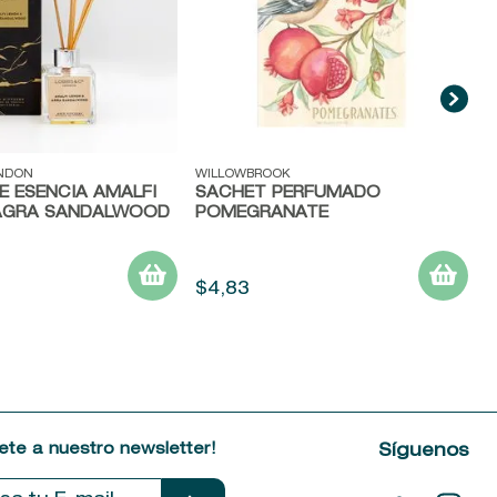
ida
Vista rápida
NDON
WILLOWBROOK
E ESENCIA AMALFI
SACHET PERFUMADO
AGRA SANDALWOOD
POMEGRANATE
$
4
,
83
ete a nuestro newsletter!
Síguenos