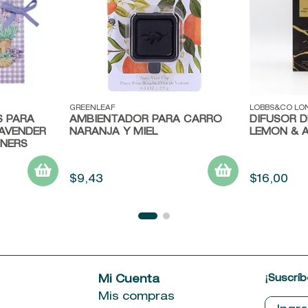
Vista rápida
Vista ráp
GREENLEAF
LOBBS&CO LO
 PARA
AMBIENTADOR PARA CARRO
DIFUSOR D
LAVENDER
NARANJA Y MIEL
LEMON & 
INERS
$
9
,
43
$
16
,
00
¡Suscríb
e
Mi Cuenta
Mis compras