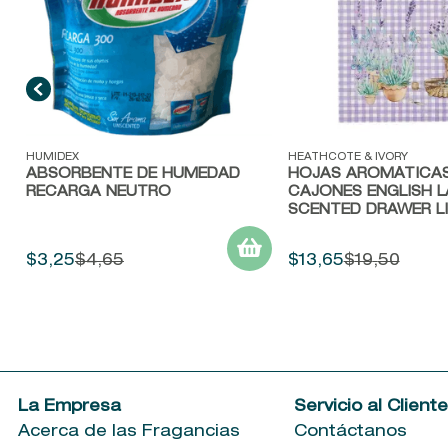
Vista rápida
Vista rápida
HUMIDEX
HEATHCOTE & IVORY
ABSORBENTE DE HUMEDAD
HOJAS AROMÁTICAS
RECARGA NEUTRO
CAJONES ENGLISH 
SCENTED DRAWER L
$
3
,
25
$
4
,
65
$
13
,
65
$
19
,
50
La Empresa
Servicio al Client
Acerca de las Fragancias
Contáctanos