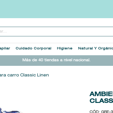
..
TÉRMINOS MÁS BUSCADOS
1
.
heathcote
pilar
Cuidado Corporal
Higiene
Natural Y Orgáni
2
.
sol ipanema
Más de 40 tiendas a nivel nacional.
3
.
cleanance
4
.
giftset
ra carro Classic Linen
5
.
woods of windsor
6
.
ysl
AMBIE
CLASS
7
.
kool beauty serum
8
.
retrinal
CÓD
:
GRE-3