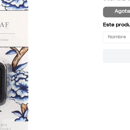
9
.
baylis
Agot
10
.
john frieda
Este produ