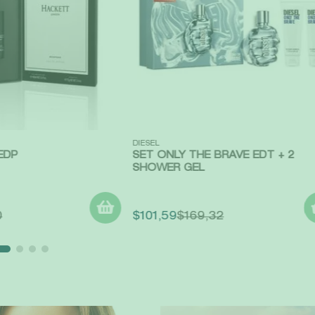
Vista rápida
DIESEL
EDP
SET ONLY THE BRAVE EDT + 2
SHOWER GEL
0
$
101
,
59
$
169
,
32