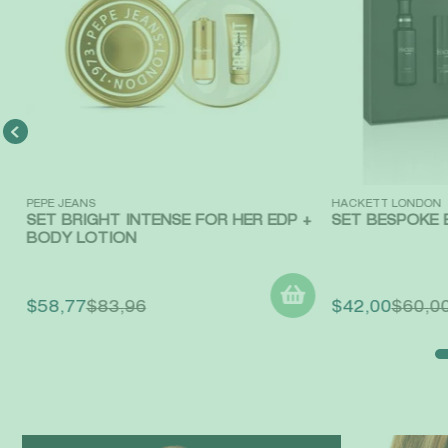
Vista rápida
Vista rápida
PEPE JEANS
HACKETT LONDON
SET BRIGHT INTENSE FOR HER EDP +
SET BESPOKE 
BODY LOTION
$
58
,
77
$
83
,
96
$
42
,
00
$
60
,
0