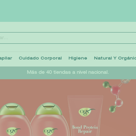
..
TÉRMINOS MÁS BUSCADOS
1
.
heathcote
pilar
Cuidado Corporal
Higiene
Natural Y Orgáni
2
.
sol ipanema
Más de 40 tiendas a nivel nacional.
3
.
flowerbomb
4
.
cleanance
5
.
giftset
6
.
woods of windsor
7
.
kool beauty serum
8
.
ysl