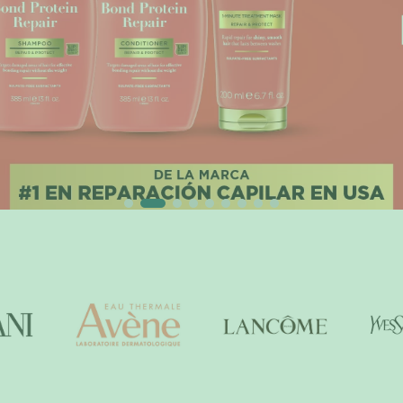
9
.
john frieda
10
.
baylis