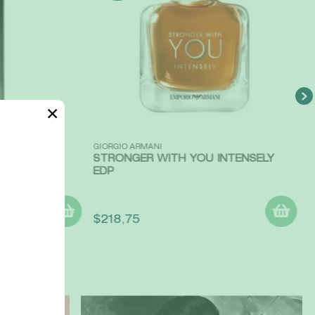
✕
Vista rápida
GIORGIO ARMANI
STRONGER WITH YOU INTENSELY
EDP
$
218
,
75