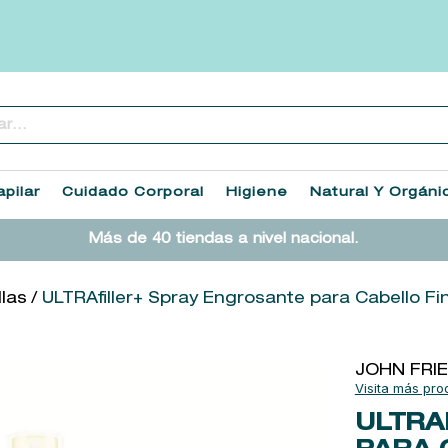
..
TÉRMINOS MÁS BUSCADOS
1
.
heathcote
pilar
Cuidado Corporal
Higiene
Natural Y Orgáni
2
.
sol ipanema
Más de 40 tiendas a nivel nacional.
3
.
cleanance
4
.
giftset
llas
ULTRAfiller+ Spray Engrosante para Cabello Fi
5
.
woods of windsor
6
.
ysl
JOHN FRI
7
.
kool beauty serum
ULTRA
8
.
retrinal