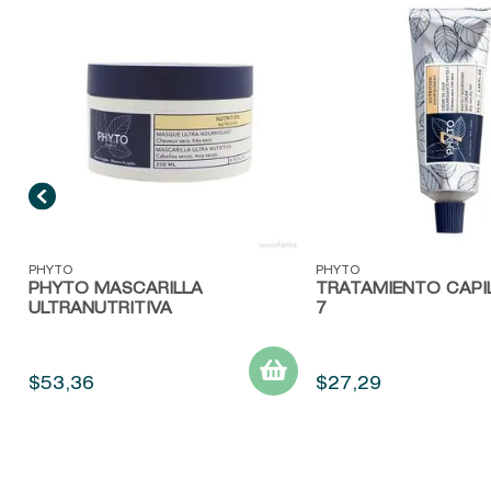
Vista rápida
Vista rápida
PHYTO
PHYTO
PHYTO MASCARILLA
TRATAMIENTO CAPI
ULTRANUTRITIVA
7
$
53
,
36
$
27
,
29