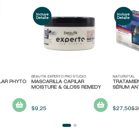
Vista rápida
Vista ráp
BEAUTIK EXPERTO PRO STUDIO
NATURVITAL
LAR PHYTO
MASCARILLA CAPILAR
TRATAMIE
MOISTURE & GLOSS REMEDY
SÉRUM AN
$
9
,
25
$
27
,
50
$
3