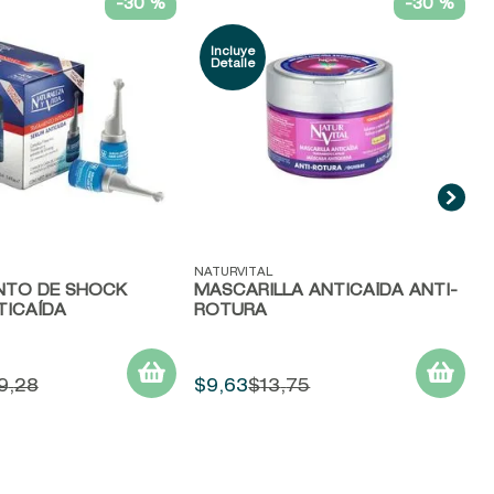
-
30 %
-
30 %
V
B
M
ida
Vista rápida
NATURVITAL
NTO DE SHOCK
MASCARILLA ANTICAÍDA ANTI-
TICAÍDA
ROTURA
9
,
28
$
9
,
63
$
13
,
75