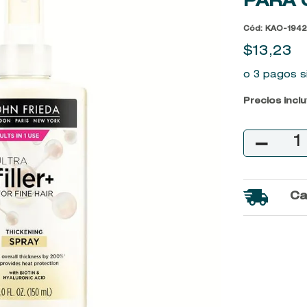
PARA 
9
.
baylis
Cód
:
KAO-1942
10
.
john frieda
$
13
,
23
o 3 pagos s
Precios incl
－
Ca