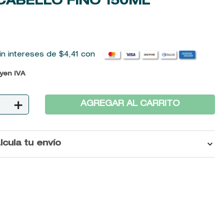
CABELLO FINO
150ML
in intereses de
$
4
,
41
con
uyen IVA
＋
AGREGAR AL CARRITO
lcula tu envío