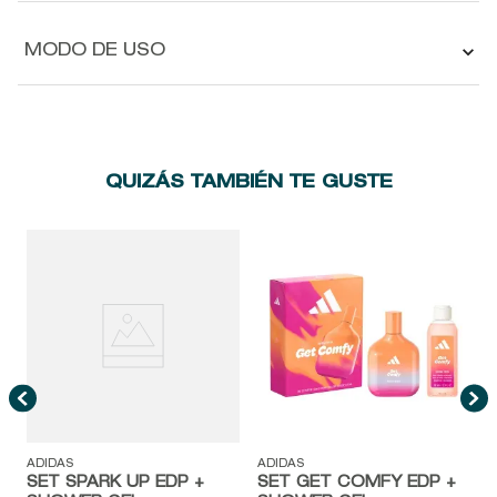
MODO DE USO
QUIZÁS TAMBIÉN TE GUSTE
A
ADIDAS
ADIDAS
SET SPARK UP EDP +
SET GET COMFY EDP +