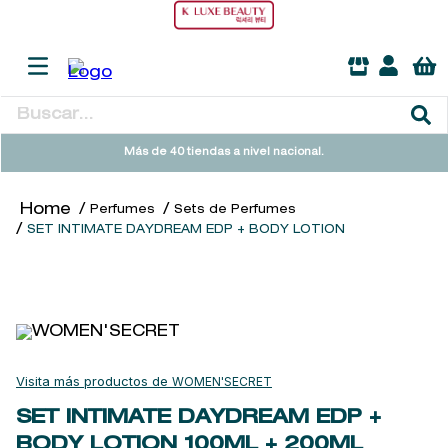
Buscar...
TÉRMINOS MÁS BUSCADOS
Más de 40 tiendas a nivel nacional.
1
.
heathcote
Perfumes
Sets de Perfumes
2
.
sol ipanema
SET INTIMATE DAYDREAM EDP + BODY LOTION
3
.
cleanance
4
.
giftset
5
.
flowerbomb
6
.
woods of windsor
WOMEN'SECRET
7
.
kool beauty serum
SET INTIMATE DAYDREAM EDP +
8
.
ysl
BODY LOTION
100ML + 200ML