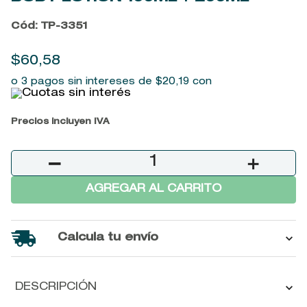
9
.
baylis
Cód
:
TP-3351
10
.
john frieda
$
60
,
58
o 3 pagos sin intereses de
$
20
,
19
con
Precios incluyen IVA
－
＋
AGREGAR AL CARRITO
Calcula tu envío
DESCRIPCIÓN