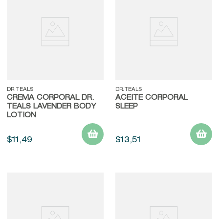
9
.
baylis
10
.
john frieda
DR.TEALS
DR.TEALS
CREMA CORPORAL DR.
ACEITE CORPORAL
TEALS LAVENDER BODY
SLEEP
LOTION
$
11
,
49
$
13
,
51