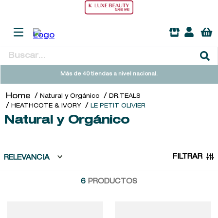
Buscar...
TÉRMINOS MÁS BUSCADOS
Más de 40 tiendas a nivel nacional.
1
.
heathcote
Natural y Orgánico
DR.TEALS
2
.
sol ipanema
HEATHCOTE & IVORY
LE PETIT OLIVIER
Natural y Orgánico
3
.
cleanance
4
.
giftset
5
.
ysl
FILTRAR
RELEVANCIA
6
.
woods of windsor
6
PRODUCTOS
7
.
kool beauty serum
8
.
retrinal