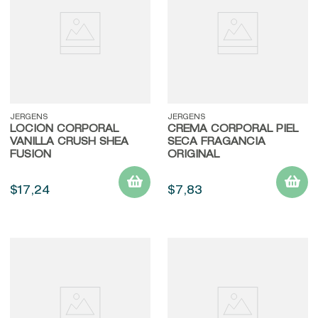
9
.
john frieda
10
.
baylis
JERGENS
JERGENS
LOCIÓN CORPORAL
CREMA CORPORAL PIEL
VANILLA CRUSH SHEA
SECA FRAGANCIA
FUSION
ORIGINAL
$
17
,
24
$
7
,
83