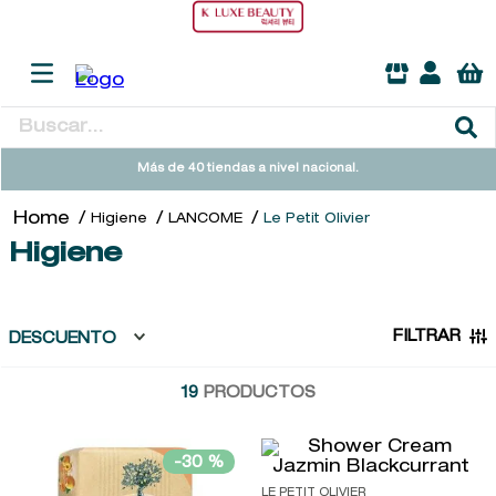
Buscar...
TÉRMINOS MÁS BUSCADOS
Más de 40 tiendas a nivel nacional.
1
.
heathcote
Higiene
LANCOME
Le Petit Olivier
2
.
sol ipanema
Higiene
3
.
flowerbomb
4
.
cleanance
FILTRAR
DESCUENTO
5
.
giftset
19
PRODUCTOS
6
.
woods of windsor
7
.
kool beauty serum
-
30 %
8
.
ysl
LE PETIT OLIVIER