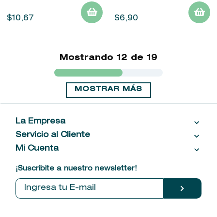
$
10
,
67
$
6
,
90
Mostrando
12 de 19
MOSTRAR MÁS
La Empresa
Servicio al Cliente
Acerca de las Fragancias
Ventas al por mayor
Mi Cuenta
Contáctanos
Política de privacidad
Centro de ayuda
Mis compras
¡Suscribite a nuestro newsletter!
Política de entrega
Términos y condiciones
Mis datos personales
Tiendas
Comprobantes electrónicos