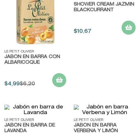
9
.
john frieda
SHOWER CREAM JAZMIN
BLACKCURRANT
10
.
baylis
$
10
,
67
LE PETIT OLIVIER
JABÓN EN BARRA CON
ALBARICOQUE
$
4
,
99
$
6
,
20
LE PETIT OLIVIER
LE PETIT OLIVIER
JABÓN EN BARRA DE
JABÓN EN BARRA
LAVANDA
VERBENA Y LIMÓN