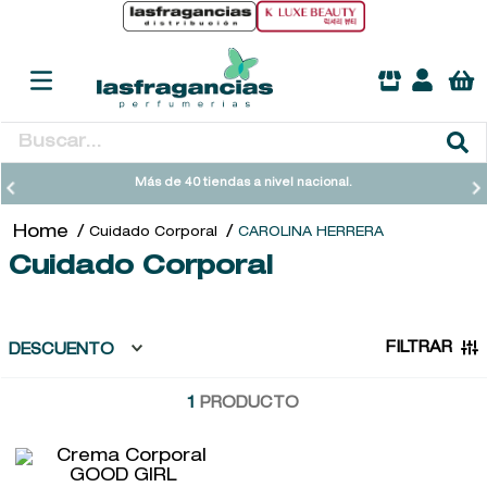
Buscar...
TÉRMINOS MÁS BUSCADOS
Más de 40 tiendas a nivel nacional.
1
.
heathcote
Cuidado Corporal
CAROLINA HERRERA
2
.
sol ipanema
Cuidado Corporal
3
.
cleanance
4
.
giftset
FILTRAR
DESCUENTO
5
.
flowerbomb
1
PRODUCTO
6
.
woods of windsor
7
.
kool beauty serum
8
.
ysl