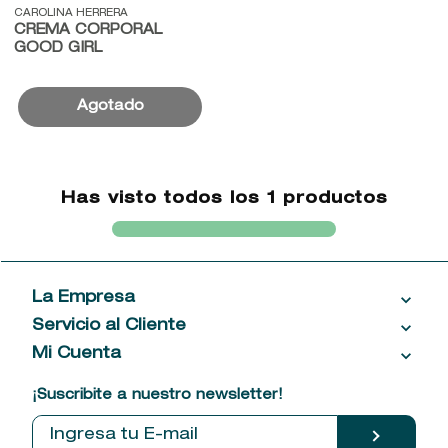
CAROLINA HERRERA
CREMA CORPORAL
9
.
baylis
GOOD GIRL
10
.
john frieda
Has visto todos los
1
productos
La Empresa
Servicio al Cliente
Acerca de las Fragancias
Ventas al por mayor
Mi Cuenta
Contáctanos
Política de privacidad
Centro de ayuda
Mis compras
¡Suscribite a nuestro newsletter!
Política de entrega
Términos y condiciones
Mis datos personales
Tiendas
Comprobantes electrónicos