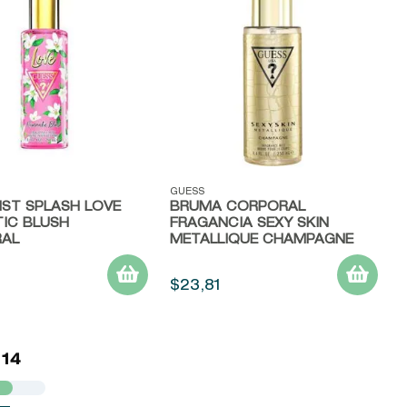
ápida
Vista rápida
GUESS
IST SPLASH LOVE
BRUMA CORPORAL
IC BLUSH
FRAGANCIA SEXY SKIN
AL
METALLIQUE CHAMPAGNE
$
23
,
81
 14