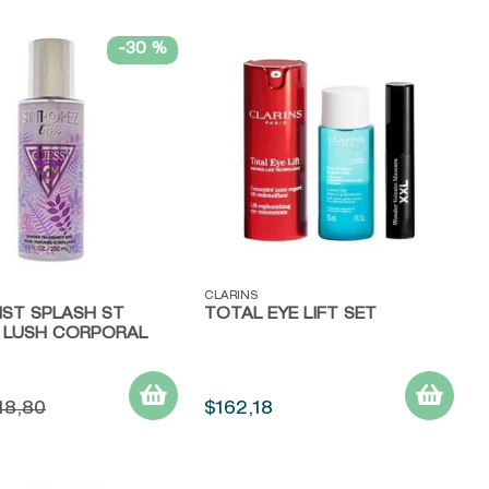
-
30 %
ápida
Vista rápida
CLARINS
IST SPLASH ST
TOTAL EYE LIFT SET
 LUSH CORPORAL
18
,
80
$
162
,
18