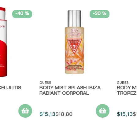
9
.
john frieda
-
40 %
-
30 %
10
.
baylis
Vista rápida
Vista r
GUESS
GUESS
ELULITIS
BODY MIST SPLASH IBIZA
BODY M
RADIANT CORPORAL
TROPEZ
$
15
,
13
$
18
,
80
$
15
,
13
$