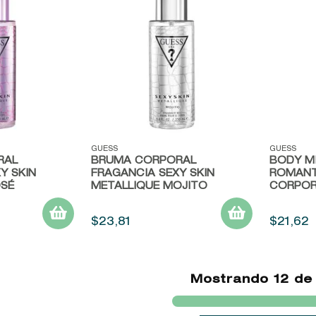
Vista rápida
Vista r
GUESS
GUESS
RAL
BRUMA CORPORAL
BODY M
Y SKIN
FRAGANCIA SEXY SKIN
ROMANT
OSÉ
METALLIQUE MOJITO
CORPOR
$
23
,
81
$
21
,
62
Mostrando
12 de