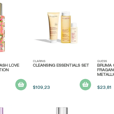
Vista rápida
Vista r
CLARINS
GUESS
ASH LOVE
CLEANSING ESSENTIALS SET
BRUMA 
TION
FRAGANC
METALLI
$
109
,
23
$
23
,
81