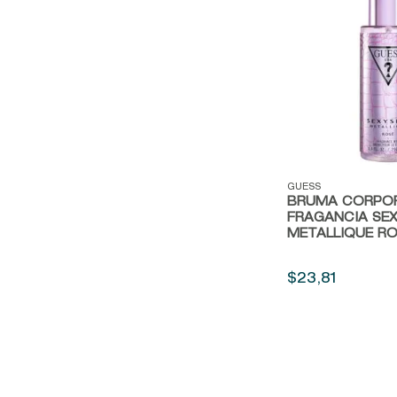
Vista rápida
GUESS
BRUMA CORPO
FRAGANCIA SEX
METALLIQUE R
$
23
,
81