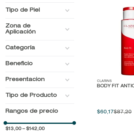
Tipo de Piel
Todo tipo de piel
Zona de
Seca
Aplicación
Normal
Cuerpo
Categoría
Lociones y Splash
Beneficio
Corporales
Cremas Corporales
Hidratación
Presentacion
Premium
Vista rápida
CLARINS
Firmeza
BODY FIT ANTIC
Gift Sets Premium
Anticelulítico
NO VARIATION
Tipo de Producto
Tonificación
SUNKISSED
Nutrición
FLIRTATION
Crema corporal
Rangos de precio
Suavidad
$
60
,
17
$
87
,
20
IBIZA RADIANT
Anticelulítico
200ML
Bruma corporal
250ML
$13,00
–
$142,00