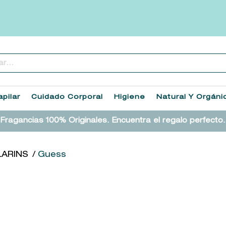
..
TÉRMINOS MÁS BUSCADOS
1
.
heathcote
pilar
Cuidado Corporal
Higiene
Natural Y Orgáni
2
.
sol ipanema
Fragancias 100% Originales. Encuentra el regalo perfecto.
3
.
flowerbomb
4
.
cleanance
LARINS
Guess
5
.
giftset
6
.
woods of windsor
7
.
kool beauty serum
8
.
ysl