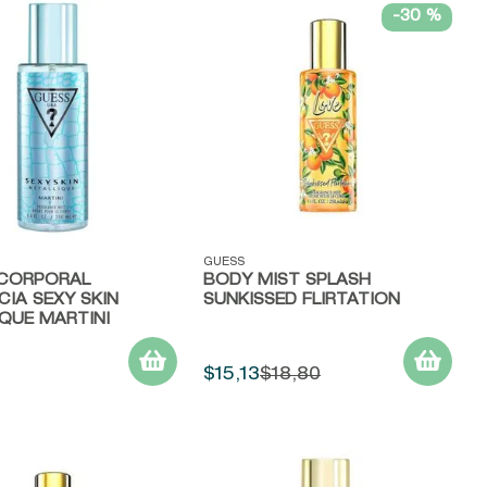
-
30 %
ápida
Vista rápida
GUESS
CORPORAL
BODY MIST SPLASH
IA SEXY SKIN
SUNKISSED FLIRTATION
QUE MARTINI
$
15
,
13
$
18
,
80