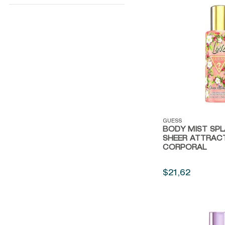
30ML
Vista rápida
GUESS
BODY MIST SPL
SHEER ATTRAC
CORPORAL
$
21
,
62